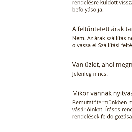
rendelésre küldött viss
befolyásolja.
A feltűntetett árak ta
Nem. Az árak szállítás n
olvassa el
Szállítási felt
Van üzlet, ahol meg
Jelenleg nincs.
Mikor vannak nyitva
Bemutatótermünkben mun
vásárlóinkat. Írásos re
rendelések feldolgozás