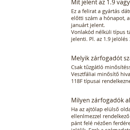
Mit jelent az 1.9 vag
Ez a felirat a gyártás d
előtti szám a hónapot, a 
januárt jelent.
Vonlakód nélküli típus 
jelenti. Pl. az 1.9 jelölé
Melyik zárfogadót sz
Csak tűzgátló minősítés
Vesztfáliai minősítő hiva
118F típusai rendelkezn
Milyen zárfogadók al
Ha az ajtólap elülső old
ellenlmezzel rendelkező
pánt felé nézően ferdére
jelölik. Ezek a számada