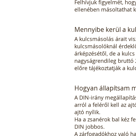
Felhívjuk figyelmét, ho
ellenében másoltathat k
Mennyibe kerül a ku
A kulcsmásolás árait vis
kulcsmásolóknál érdekl
árképzésétől, de a kulcs
nagyságrendileg bruttó 2
előre tájékoztatják a kul
Hogyan állapítsam m
A DIN-irány megállapítá
arról a feléről kell az a
ajtó nyílik.
Ha a zsanérok bal kéz fe
DIN jobbos.
A zárfogadókhoz való haj