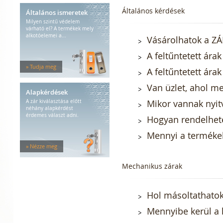
Általános kérdések
Általános ismeretek
Milyen szintű védelem
várható el? A termékek mely
alkotóelemei a...
Vásárolhatok a Z
A feltűntetett ár
» Tudja meg
A feltűntetett árak
Van üzlet, ahol 
Alapkérdések
Mikor vannak nyit
A zár kiválasztása előtt
néhány alapkérdést
érdemes választ adni.
Hogyan rendelhet
Mennyi a termékek
» Nézze meg
Mechanikus zárak
Hol másoltathatok
Mennyibe kerül a