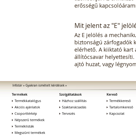
erősségű kapcsolóáramm
Mit jelent az "E" jel
Az E jelölés a mechanikus
biztonságú zárfogadók 
elérhető. A kiiktató kar
állítócsavar helyettesít
ajtó huzat, vagy légnyo
Infotár
»
Gyakran ismételt kérdések
»
Termékek
Szolgáltatások
Kereső
Termékkatalógus
Házhoz szállítás
Termékkereső
Akciós ajánlatok
Szaktanácsadás
Tartalomkereső
Csoporttérkép
Tervezés
Kapcsolat
Népszerű termékek
Terméklisták
Megszűnt termékek