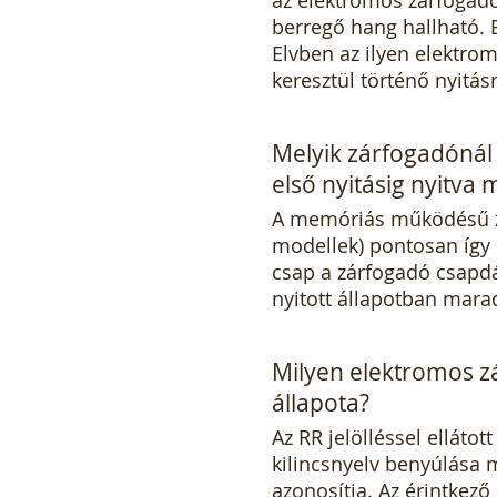
berregő hang hallható.
Elvben az ilyen elektrom
keresztül történő nyitásr
Melyik zárfogadónál 
első nyitásig nyitva
A memóriás működésű zár
modellek) pontosan így 
csap a zárfogadó csapd
nyitott állapotban marad
Milyen elektromos zá
állapota?
Az RR jelölléssel elláto
kilincsnyelv benyúlása mű
azonosítja. Az érintkez