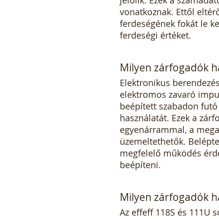
vonatkoznak. Ettől eltér
ferdeségének fokát le k
ferdeségi értéket.
Milyen zárfogadók h
Elektronikus berendezés
elektromos zavaró impulz
beépített szabadon futó 
használatát. Ezek a zárf
egyenárrammal, a megad
üzemeltethetők. Belépte
megfelelő működés érdek
beépíteni.
Milyen zárfogadók h
Az effeff 118S és 111U s