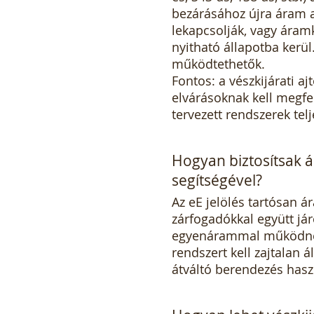
bezárásához újra áram a
lekapcsolják, vagy áram
nyitható állapotba kerü
működtethetők.
Fontos: a vészkijárati 
elvárásoknak kell megfel
tervezett rendszerek telj
Hogyan biztosítsak á
segítségével?
Az eE jelölés tartósan á
zárfogadókkal együtt já
egyenárammal működnek.
rendszert kell zajtalan
átváltó berendezés haszn