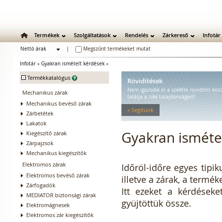
Termékek
Szolgáltatások
Rendelés
Zárkereső
Infotár
Nettó árak
|
Megszűnt termékeket mutat
Bruttó árak
Infotár
»
Gyakran ismételt kérdések
»
-
Termékkatalógus
Rövidítések
Nem igazodik el a sokféle rövidítés kö
Mechanikus zárak
találja a cikk tulajdonságait?
Mechanikus bevéső zárak
» Segítünk
Zárbetétek
Lakatok
Gyakran ismétel
Kiegészítő zárak
Zárpajzsok
Mechanikus kiegészítők
Elektromos zárak
Időröl-időre egyes tipi
Elektromos bevéső zárak
illetve a zárak, a termé
Zárfogadók
Itt ezeket a kérdéseke
MEDIATOR biztonsági zárak
gyüjtöttük össze.
Elektromágnesek
Elektromos zár kiegészítők