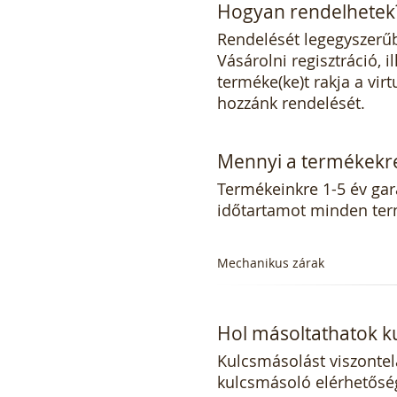
Hogyan rendelhetek
Rendelését legegyszerű
Vásárolni regisztráció, 
terméke(ke)t rakja a virt
hozzánk rendelését.
Mennyi a termékekre
Termékeinkre 1-5 év gar
időtartamot minden term
Mechanikus zárak
Hol másoltathatok k
Kulcsmásolást viszontel
kulcsmásoló elérhetőség