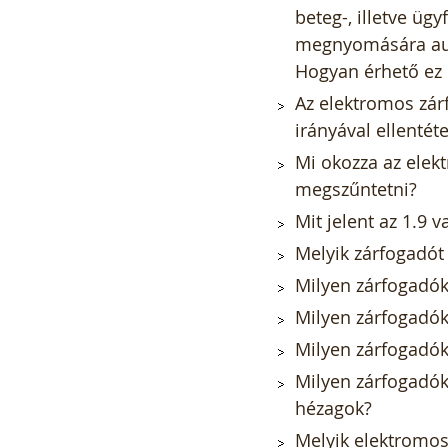
beteg-, illetve üg
megnyomására aut
Hogyan érhető ez 
Az elektromos zárf
irányával ellentét
Mi okozza az elek
megszűntetni?
Mit jelent az 1.9 v
Melyik zárfogadót 
Milyen zárfogadók
Milyen zárfogadók
Milyen zárfogadók
Milyen zárfogadók
hézagok?
Melyik elektromo