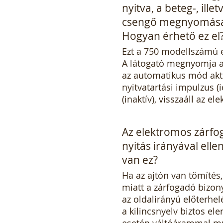
nyitva, a beteg-, ill
csengő megnyomásár
Hogyan érhető ez el
Ezt a 750 modellszámú e
A látogató megnyomja a c
az automatikus mód aktív
nyitvatartási impulzus (
(inaktív), visszaáll az
Az elektromos zárfog
nyitás irányával ell
van ez?
Ha az ajtón van tömítés, 
miatt a zárfogadó bizony
az oldalirányú előterhe
a kilincsnyelv biztos ele
esetén váltóárammal mű