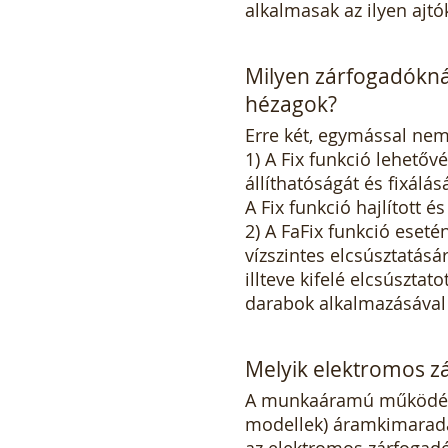
alkalmasak az ilyen ajtó
Milyen zárfogadóknál
hézagok?
Erre két, egymással ne
1) A Fix funkció lehető
állíthatóságát és fixálá
A Fix funkció hajlított 
2) A FaFix funkció eset
vízszintes elcsúsztatásá
illteve kifelé elcsúszta
darabok alkalmazásával 
Melyik elektromos 
A munkaáramú működésű z
modellek) áramkimaradás
az elektromos zárfogadó