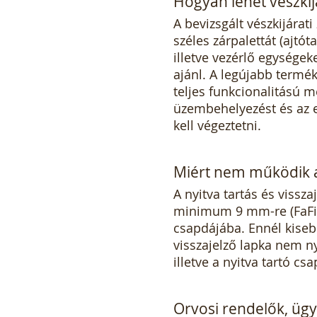
Hogyan lehet vészkij
A bevizsgált vészkijárat
széles zárpalettát (ajtót
illetve vezérlő egységek
ajánl. A legújabb term
teljes funkcionalitású m
üzembehelyezést és az el
kell végeztetni.
Miért nem működik a 
A nyitva tartás és vissz
minimum 9 mm-re (FaFix
csapdájába. Ennél kisebb
visszajelző lapka nem n
illetve a nyitva tartó cs
Orvosi rendelők, ügy