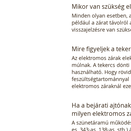
Mikor van szükség e
Minden olyan esetben, 
például a zárat távolról 
visszajelzésre van szüks
Mire figyeljek a teke
Az elektromos zárak ele
múlnak. A tekercs dönti
használható. Hogy rövid
feszültségtartománnyal 
elektromos záraknál ezek
Ha a bejárati ajtóna
milyen elektromos z
A szünetáramú működésű 
es, 343-as, 138-as, stb.