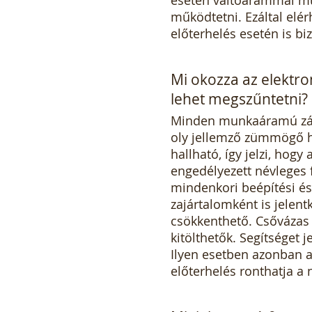
működtetni. Ezáltal elé
előterhelés esetén is bi
Mi okozza az elektr
lehet megszűntetni?
Minden munkaáramú zár
oly jellemző zümmögő ha
hallható, így jelzi, hog
engedélyezett névleges 
mindenkori beépítési é
zajártalomként is jelent
csökkenthető. Csővázas a
kitölthetők. Segítséget
Ilyen esetben azonban a
előterhelés ronthatja a n