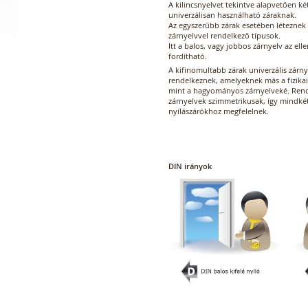
A kilincsnyelvet tekintve alapvetően két 
univerzálisan használható záraknak.
Az egyszerűbb zárak esetében léteznek 
zárnyelvvel rendelkező típusok.
Itt a balos, vagy jobbos zárnyelv az ell
fordítható.
A kifinomultabb zárak univerzális zárny
rendelkeznek, amelyeknek más a fizikai 
mint a hagyományos zárnyelveké. Rend
zárnyelvek szimmetrikusak, így mindké
nyílászárókhoz megfelelnek.
DIN irányok