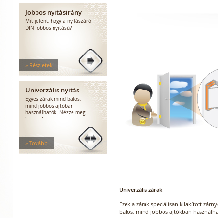
Jobbos nyitásirány
Mit jelent, hogy a nyílászáró
DIN jobbos nyitású?
» Részletek
Univerzális nyitás
Egyes zárak mind balos,
mind jobbos ajtóban
használhatók. Nézze meg
hogyan!
» Tovább
Univerzális zárak
Ezek a zárak speciálisan kilakított zárn
balos, mind jobbos ajtókban használha