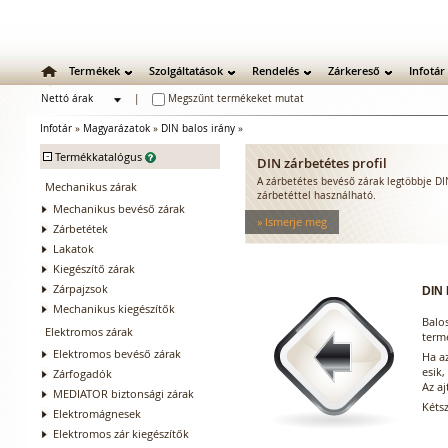
Termékek
Szolgáltatások
Rendelés
Zárkereső
Infotár
Nettó árak
|
Megszűnt termékeket mutat
Bruttó árak
Infotár
»
Magyarázatok
»
DIN balos irány
»
-
Termékkatalógus
DIN zárbetétes profil
A zárbetétes bevéső zárak legtöbbje D
Mechanikus zárak
zárbetéttel használható.
Mechanikus bevéső zárak
» Ismerje meg
Zárbetétek
Lakatok
Kiegészítő zárak
Zárpajzsok
DIN
Mechanikus kiegészítők
Balo
Elektromos zárak
term
Elektromos bevéső zárak
Ha az
esik,
Zárfogadók
Az aj
MEDIATOR biztonsági zárak
Kéts
Elektromágnesek
Elektromos zár kiegészítők