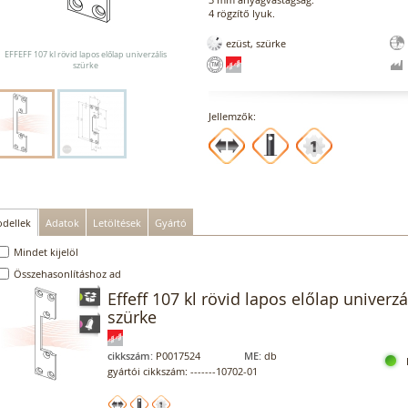
4 rögzítő lyuk.
ezüst, szürke
EFFEFF 107 kl rövid lapos előlap univerzális
szürke
Jellemzők:
dellek
Adatok
Letöltések
Gyártó
Mindet kijelöl
Összehasonlításhoz ad
Effeff 107 kl rövid lapos előlap univerzá
szürke
cikkszám:
P0017524
ME:
db
gyártói cikkszám: -------10702-01