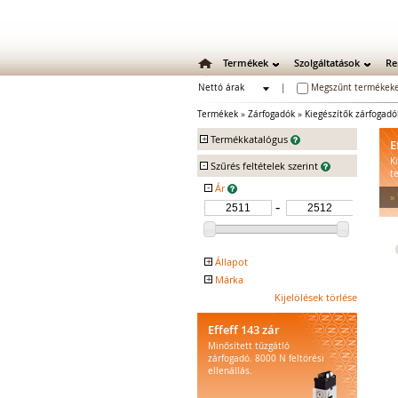
Termékek
Szolgáltatások
Re
Nettó árak
|
Megszűnt termékeke
Bruttó árak
Termékek
»
Zárfogadók
»
Kiegészítők zárfogad
+
Termékkatalógus
E
K
-
Mechanikus zárak
Szűrés feltételek szerint
t
Mechanikus bevéső zárak
-
Ár
»
Zárbetétek
Lakatok
Kiegészítő zárak
Zárpajzsok
+
Állapot
Mechanikus kiegészítők
+
Márka
Kifutó
Elektromos zárak
EFFEFF
Kijelölések törlése
Elektromos bevéső zárak
Effeff 143 zár
Zárfogadók
Minősített tűzgátló
Standard zárfogadók
zárfogadó. 8000 N feltörési
Vízálló zárfogadók
ellenállás.
Füstgátló zárfogadók