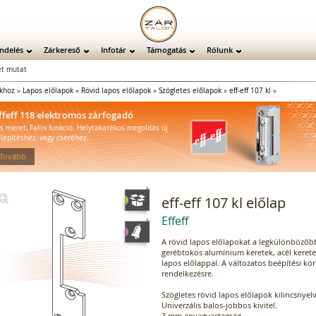
ndelés
Zárkereső
Infotár
Támogatás
Rólunk
t mutat
ókhoz
»
Lapos előlapok
»
Rövid lapos előlapok
»
Szögletes előlapok
»
eff-eff 107 kl
»
ffeff 118 elektromos zárfogadó
is méret, FaFix funkció. Helytakarékos megoldás új
elepítéshez, vagy cseréhez.
 Tovább
eff-eff 107 kl előlap
Effeff
A rövid lapos előlapokat a legkülönbözőb
gerébtokos alumínium keretek, acél kerete
lapos előlappal. A változatos beépítési kö
rendelkezésre.
Szögletes rövid lapos előlapok kilincsnyelv
Univerzális balos-jobbos kivitel.
3 mm anyagvastagság.