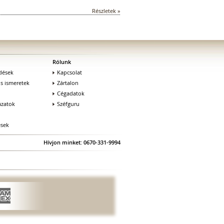
Részletek »
Rólunk
dések
Kapcsolat
os ismeretek
Zártalon
Cégadatok
zatok
Széfguru
ések
Hívjon minket: 0670-331-9994