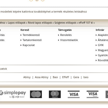
 modellek képére kattintva továbbléphet a termék részletes leírásához
ókhoz
»
Lapos előlapok
»
Rövid lapos előlapok
»
Szögletes előlapok
»
eff-eff 107 kl
»
k
Kereső
Támogatás
Infotár
ítás
Termékkereső
Rendelés
Alapkér
adás
Tartalomkereső
Viszonteladók
Általán
Kapcsolat
GYIK
Magyará
Gyártók
Rövidít
ozatok
Abloy
|
Assa Abloy
|
Basi
|
Effeff
|
Gera
|
Iseo