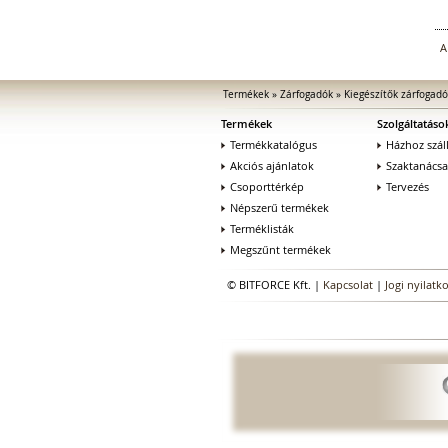
A
Termékek
»
Zárfogadók
»
Kiegészítők zárfogad
Termékek
Szolgáltatáso
Termékkatalógus
Házhoz száll
Akciós ajánlatok
Szaktanács
Csoporttérkép
Tervezés
Népszerű termékek
Terméklisták
Megszűnt termékek
© BITFORCE Kft. |
Kapcsolat
|
Jogi nyilatk