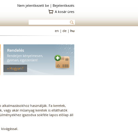
Nem jelentkezett be |
Bejelentkezés
A kosár üres
en
|
de
|
hu
Rendelés
Rendeljen kényelmesen,
gyorsan, egyszerűen!
» Hogyan?
b alkalmazásokhoz használják. Fa keretek,
k, vagy akár műanyag keretek is elláthatók
rülményekhez igazodva sokféle lapos előlap áll
 kivágással.