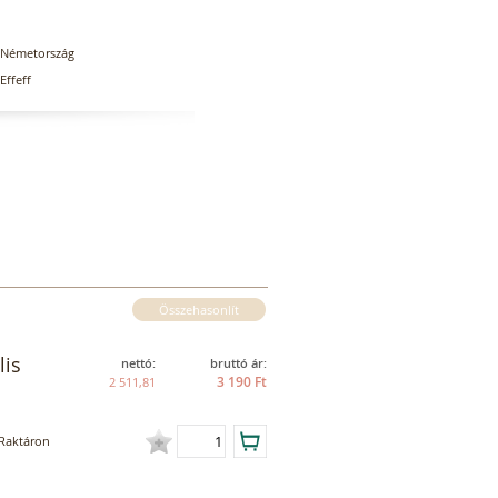
Németország
Effeff
Összehasonlít
lis
nettó:
bruttó ár:
3 190 Ft
2 511,81
Raktáron