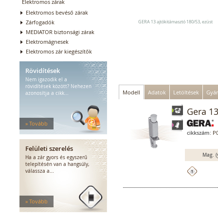
Elektromos zárak
Elektromos bevéső zárak
Zárfogadók
GERA 13 ajtókitámasztó 180/53, ezüst
MEDIATOR biztonsági zárak
Elektromágnesek
Elektromos zár kiegészítők
Rövidítések
Nem igazodik el a
rövidítések között? Nehezen
Modell
Adatok
Letöltések
Gyár
azonosítja a cikk...
Gera 13
» Tovább
cikkszám:
P0
Felületi szerelés
Mag. (
Ha a zár gyors és egyszerű
telepítésén van a hangsúly,
válassza a...
» Tovább