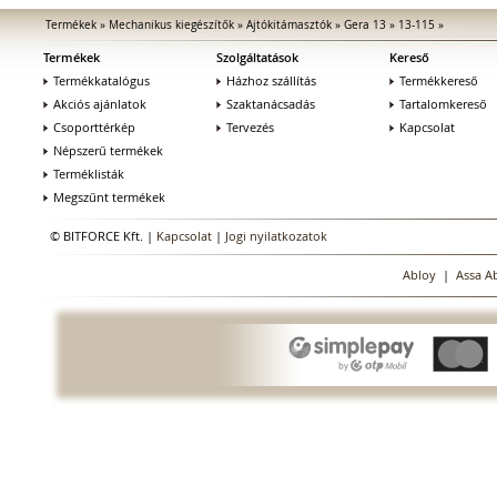
Termékek
»
Mechanikus kiegészítők
»
Ajtókitámasztók
»
Gera 13
»
13-115
»
Termékek
Szolgáltatások
Kereső
Termékkatalógus
Házhoz szállítás
Termékkereső
Akciós ajánlatok
Szaktanácsadás
Tartalomkereső
Csoporttérkép
Tervezés
Kapcsolat
Népszerű termékek
Terméklisták
Megszűnt termékek
© BITFORCE Kft. |
Kapcsolat
|
Jogi nyilatkozatok
Abloy
|
Assa A