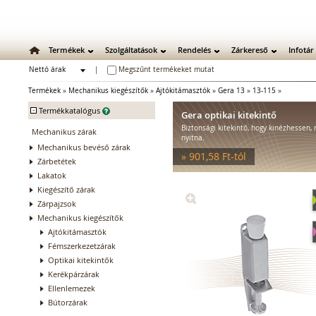
Termékek
Szolgáltatások
Rendelés
Zárkereső
Infotár
Nettó árak
|
Megszűnt termékeket mutat
Bruttó árak
Termékek
»
Mechanikus kiegészítők
»
Ajtókitámasztók
»
Gera 13
»
13-115
»
-
Termékkatalógus
Gera optikai kitekintő
Biztonsági kitekintő, hogy kinézhessen, 
Mechanikus zárak
nyitna.
Mechanikus bevéső zárak
» 901,58 Ft-tól
Zárbetétek
Lakatok
Kiegészítő zárak
Zárpajzsok
Mechanikus kiegészítők
Ajtókitámasztók
Fémszerkezetzárak
Optikai kitekintők
Kerékpárzárak
Ellenlemezek
Bútorzárak