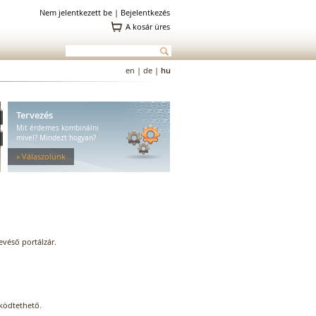
Nem jelentkezett be |
Bejelentkezés
A kosár üres
en
|
de
|
hu
Tervezés
Mit érdemes kombinálni
mivel? Mindezt hogyan?
» Válaszolunk
véső portálzár.
űködtethető.