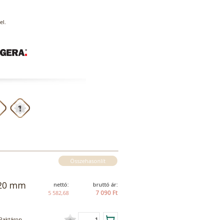
el.
Összehasonlít
, 20 mm
nettó:
bruttó ár:
7 090 Ft
5 582,68
Raktáron