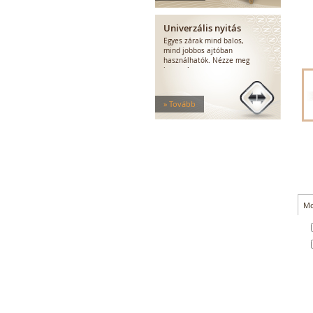
Elektromos zárak
Elektromos bevéső zárak
Univerzális nyitás
Zárfogadók
Egyes zárak mind balos,
MEDIATOR biztonsági zárak
mind jobbos ajtóban
Elektromágnesek
használhatók. Nézze meg
hogyan!
Elektromos zár kiegészítők
» Tovább
Mo