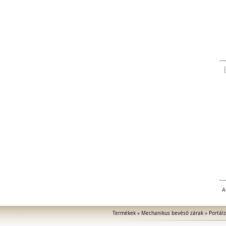
A
Termékek
»
Mechanikus bevéső zárak
»
Portálz