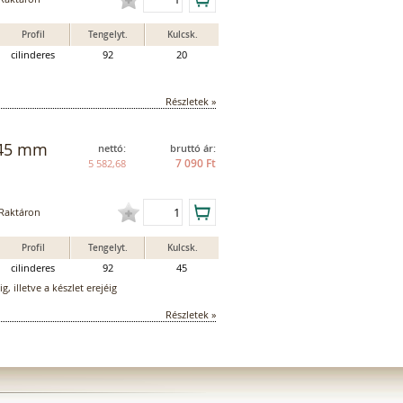
Profil
Tengelyt.
Kulcsk.
cilinderes
92
20
Részletek »
, 45 mm
nettó:
bruttó ár:
7 090 Ft
5 582,68
Raktáron
Profil
Tengelyt.
Kulcsk.
cilinderes
92
45
, illetve a készlet erejéig
Részletek »