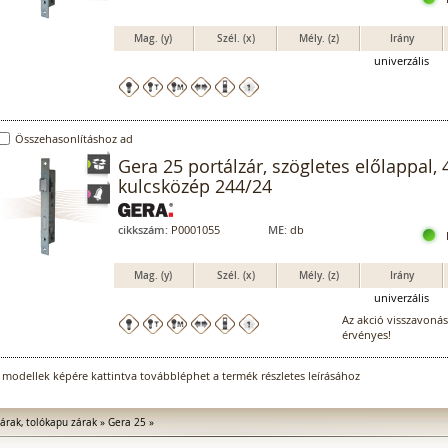
Mag. (y)
Szél. (x)
Mély. (z)
Irány
univerzális
Összehasonlításhoz ad
Gera 25 portálzár, szögletes előlappal
kulcsközép 244/24
cikkszám:
P0001055
ME:
db
Mag. (y)
Szél. (x)
Mély. (z)
Irány
univerzális
Az akció visszavonásig
érvényes!
 modellek képére kattintva továbbléphet a termék részletes leírásához
árak, tolókapu zárak
»
Gera 25
»