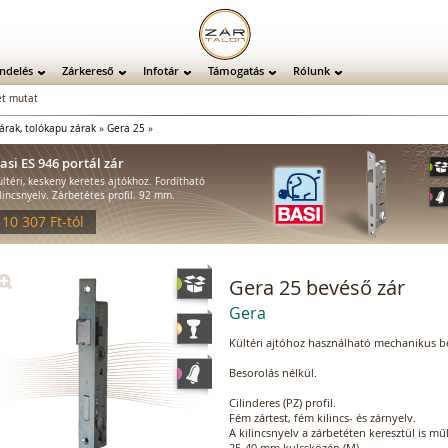
ndelés
Zárkereső
Infotár
Támogatás
Rólunk
t mutat
árak, tolókapu zárak
»
Gera 25
»
asi ES 946 portál zár
ültéri, keskeny keretes ajtókhoz. Fordítható
ilincsnyelv. Zárbetétes profil. 92 mm.
 10 307 Ft-tól
Gera 25 bevéső zár
Gera
Kültéri ajtóhoz használható mechanikus be
Besorolás nélkül.
Cilinderes (PZ) profil.
Fém zártest, fém kilincs- és zárnyelv.
A kilincsnyelv a zárbetéten keresztül is m
25-40 mm kulcsközép (M)