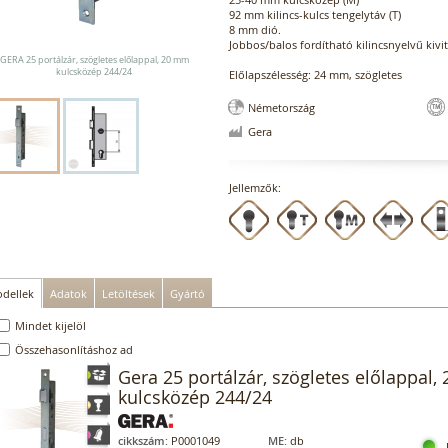
92 mm kilincs-kulcs tengelytáv (T)
8 mm dió.
Jobbos/balos fordítható kilincsnyelvű kivit
GERA 25 portálzár, szögletes előlappal, 20 mm
kulcsközép 244/24
Előlapszélesség: 24 mm, szögletes
Németország
Gera
Jellemzők:
dellek
Adatok
Letöltések
Gyártó
Mindet kijelöl
Összehasonlításhoz ad
Gera 25 portálzár, szögletes előlappal
kulcsközép 244/24
cikkszám:
P0001049
ME:
db