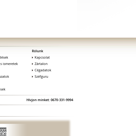
Rólunk
dések
Kapcsolat
os ismeretek
Zártalon
Cégadatok
zatok
Széfguru
ések
Hívjon minket: 0670-331-9994