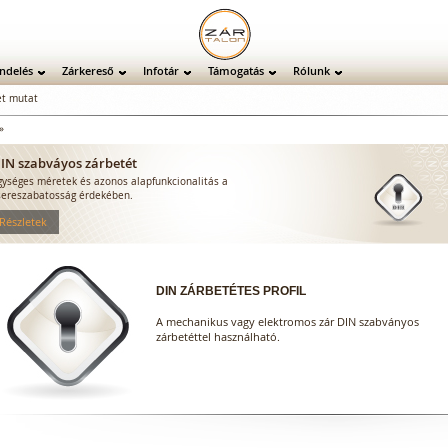
ndelés
Zárkereső
Infotár
Támogatás
Rólunk
t mutat
»
IN szabváyos zárbetét
gységes méretek és azonos alapfunkcionalitás a
sereszabatosság érdekében.
 Részletek
DIN ZÁRBETÉTES PROFIL
A mechanikus vagy elektromos zár DIN szabványos
zárbetéttel használható.