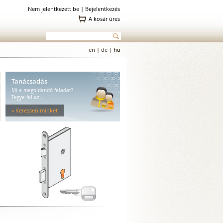
Nem jelentkezett be |
Bejelentkezés
A kosár üres
en
|
de
|
hu
Tanácsadás
Mi a megoldandó feladat?
Tegye fel az...
» Keressen minket