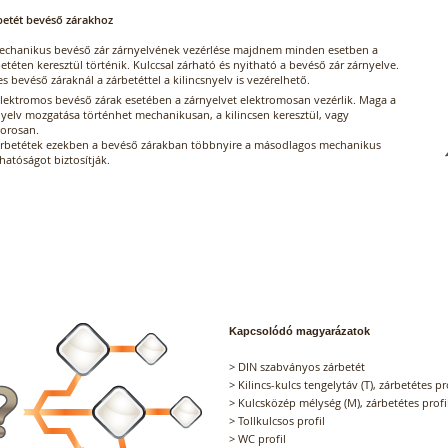
betét bevéső zárakhoz
echanikus bevéső zár zárnyelvének vezérlése majdnem minden esetben a
etéten keresztül történik. Kulccsal zárható és nyitható a bevéső zár zárnyelve.
s bevéső záraknál a zárbetéttel a kilincsnyelv is vezérelhető.
elektromos bevéső zárak esetében a zárnyelvet elektromosan vezérlik. Maga a
nyelv mozgatása történhet mechanikusan, a kilincsen keresztül, vagy
orosan.
árbetétek ezekben a bevéső zárakban többnyire a másodlagos mechanikus
hatóságot biztosítják.
Kapcsolódó magyarázatok
>
DIN szabványos zárbetét
>
Kilincs-kulcs tengelytáv (T), zárbetétes pr
>
Kulcsközép mélység (M), zárbetétes profi
>
Tollkulcsos profil
>
WC profil