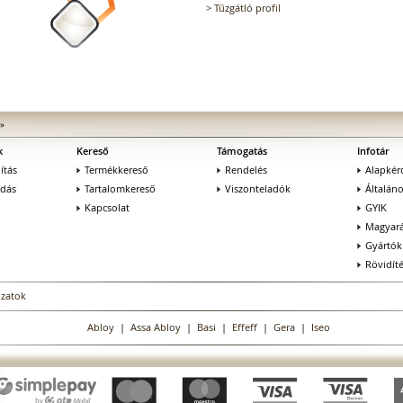
>
Tűzgátló profil
»
k
Kereső
Támogatás
Infotár
ítás
Termékkereső
Rendelés
Alapkér
adás
Tartalomkereső
Viszonteladók
Általán
Kapcsolat
GYIK
Magyará
Gyártók
Rövidít
ozatok
Abloy
|
Assa Abloy
|
Basi
|
Effeff
|
Gera
|
Iseo