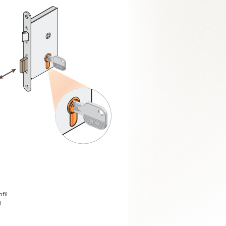
ofil
l