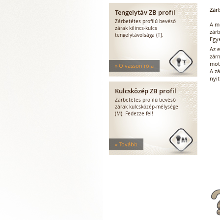
Zár
Tengelytáv ZB profil
Zárbetétes profilú bevéső
A m
zárak kilincs-kulcs
zárb
tengelytávolsága (T).
Egye
Az 
zár
mot
» Olvasson róla
A z
nyit
Kulcsközép ZB profil
Zárbetétes profilú bevéső
zárak kulcsközép-mélysége
(M). Fedezze fel!
» Tovább