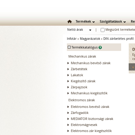
Termékek
Szolgáltatások
Re
Nettó árak
|
Megszűnt termékeke
Bruttó árak
Infotár
»
Magyarázatok
»
DIN zárbetétes profil
-
Termékkatalógus
D
E
Mechanikus zárak
c
Mechanikus bevéső zárak
»
Zárbetétek
Lakatok
Kiegészítő zárak
Zárpajzsok
Mechanikus kiegészítők
Elektromos zárak
Elektromos bevéső zárak
Zárfogadók
MEDIATOR biztonsági zárak
Elektromágnesek
Elektromos zár kiegészítők