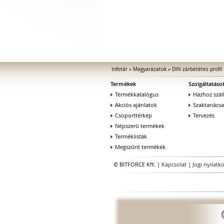
Infotár
»
Magyarázatok
»
DIN zárbetétes profil
Termékek
Szolgáltatáso
Termékkatalógus
Házhoz száll
Akciós ajánlatok
Szaktanács
Csoporttérkép
Tervezés
Népszerű termékek
Terméklisták
Megszűnt termékek
© BITFORCE Kft. |
Kapcsolat
|
Jogi nyilatk