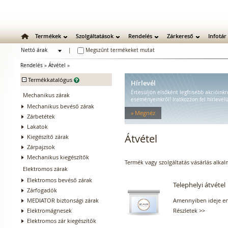
Termékek
Szolgáltatások
Rendelés
Zárkereső
Infotár
Nettó árak
|
Megszűnt termékeket mutat
Bruttó árak
Rendelés
»
Átvétel
»
-
Termékkatalógus
Hírlevél
Értesüljön elsőként legfrisebb akcióinkró
Mechanikus zárak
eseményeinkről! Iratkozzon fel hírlevel
Mechanikus bevéső zárak
» Megnéz
Zárbetétek
Lakatok
Átvétel
Kiegészítő zárak
Zárpajzsok
Mechanikus kiegészítők
Termék vagy szolgáltatás vásárlás alkal
Elektromos zárak
Elektromos bevéső zárak
Telephelyi átvétel
Zárfogadók
MEDIATOR biztonsági zárak
Amennyiben ideje eng
Elektromágnesek
Részletek >>
Elektromos zár kiegészítők