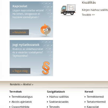
Kiszállítás
Kapcsolat
Kérjen házhoz szállít
Lépjen kapcsolatba velünk!
Ha teheti, látogasson el
Tovább >>
hozzánk személyesen !
» Részletek
Jogi nyilatkozatok
Kiváncsi az oldalhasználat
és a vásárlás szabályaira?
Tájékozódna?
» Tegye meg
Rendelés
»
Átvétel
»
Termékek
Szolgáltatások
Kereső
Termékkatalógus
Házhoz szállítás
Termékkereső
Akciós ajánlatok
Szaktanácsadás
Tartalomkereső
Csoporttérkép
Tervezés
Kapcsolat