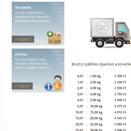
Rendelés
Ha már megtalálta a
megfelelőt ne habozzon!
Rendeljen kényelmesen,...
» Hogyan?
Infotár
Ha nem elégszik meg
Bruttó szállítási díjainkat a követ
felületes információval,
ásson a dolgok mélyére!...
0,01
-
1,00 kg
2 300 Ft
1,01
-
2,00 kg
2 430 Ft
» Megnéz
2,01
-
3,00 kg
2 590 Ft
3,01
-
4,00 kg
2 795 Ft
4,01
-
5,00 kg
2 940 Ft
5,01
-
10,00 kg
3 475 Ft
10,01
-
15,00 kg
4 010 Ft
15,01
-
20,00 kg
4 545 Ft
20,01
-
25,00 kg
5 080 Ft
25,01
-
30,00 kg
5 500 Ft