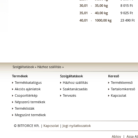
30,01
-
35,00 kg
8 015 Ft
35,01
-
40,00 kg
9 025 Ft
40,01
-
1000,00 kg
23 490 Ft
Szolgáltatások
»
Házhoz szállítás
»
Termékek
Szolgáltatások
Kereső
Termékkatalógus
Házhoz szállítás
Termékkereső
Akciós ajánlatok
Szaktanácsadás
Tartalomkereső
Csoporttérkép
Tervezés
Kapcsolat
Népszerű termékek
Terméklisták
Megszűnt termékek
© BITFORCE Kft. |
Kapcsolat
|
Jogi nyilatkozatok
Abloy
|
Assa A