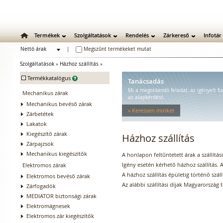
Termékek
Szolgáltatások
Rendelés
Zárkereső
Infotár
Nettó árak
|
Megszűnt termékeket mutat
Bruttó árak
Szolgáltatások
»
Házhoz szállítás
»
-
Termékkatalógus
Tanácsadás
Mi a megoldandó feladat, az igényelt fu
Mechanikus zárak
az alapkérdést.
Mechanikus bevéső zárak
» Keressen minket
Zárbetétek
Lakatok
Kiegészítő zárak
Házhoz szállítás
Zárpajzsok
Mechanikus kiegészítők
A honlapon feltűntetett árak a szállít
Igény esetén kérhető házhoz szállítás. A
Elektromos zárak
A házhoz szállítás épületig történő száll
Elektromos bevéső zárak
Az alábbi szállítási díjak Magyarország
Zárfogadók
MEDIATOR biztonsági zárak
Elektromágnesek
Elektromos zár kiegészítők