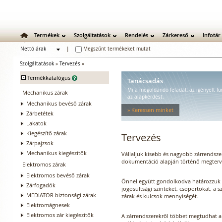
Termékek
Szolgáltatások
Rendelés
Zárkereső
Infotár
Nettó árak
|
Megszűnt termékeket mutat
Bruttó árak
Szolgáltatások
»
Tervezés
»
-
Termékkatalógus
Tanácsadás
Mi a megoldandó feladat, az igényelt fu
Mechanikus zárak
az alapkérdést.
Mechanikus bevéső zárak
» Keressen minket
Zárbetétek
Lakatok
Kiegészítő zárak
Tervezés
Zárpajzsok
Mechanikus kiegészítők
Vállaljuk kisebb és nagyobb zárrendsze
dokumentáció alapján történő megterv
Elektromos zárak
Elektromos bevéső zárak
Önnel együtt gondolkodva határozzuk
Zárfogadók
jogosultsági szinteket, csoportokat, a 
MEDIATOR biztonsági zárak
zárak és kulcsok mennyiségét.
Elektromágnesek
Elektromos zár kiegészítők
A zárrendszerekről többet megtudhat a