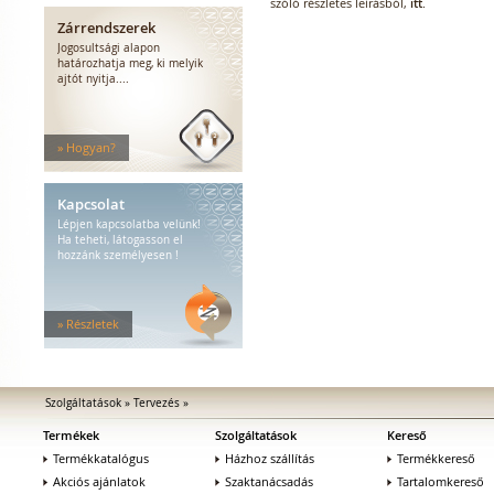
szóló részletes leírásból,
itt
.
Zárrendszerek
Jogosultsági alapon
határozhatja meg, ki melyik
ajtót nyitja....
» Hogyan?
Kapcsolat
Lépjen kapcsolatba velünk!
Ha teheti, látogasson el
hozzánk személyesen !
» Részletek
Szolgáltatások
»
Tervezés
»
Termékek
Szolgáltatások
Kereső
Termékkatalógus
Házhoz szállítás
Termékkereső
Akciós ajánlatok
Szaktanácsadás
Tartalomkereső