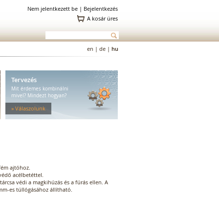
Nem jelentkezett be |
Bejelentkezés
A kosár üres
en
|
de
|
hu
Tervezés
Mit érdemes kombinálni
mivel? Mindezt hogyan?
» Válaszolunk
 fém ajtóhoz.
védő acélbetéttel.
tárcsa védi a magkihúzás és a fúrás ellen. A
mm-es túllógásához állítható.