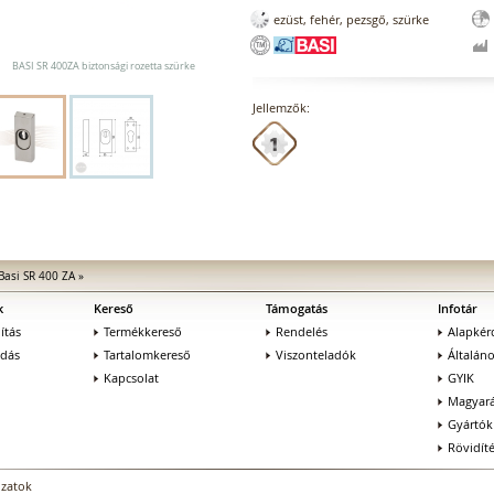
ezüst, fehér, pezsgő, szürke
BASI SR 400ZA biztonsági rozetta szürke
Jellemzők:
Basi SR 400 ZA
»
k
Kereső
Támogatás
Infotár
ítás
Termékkereső
Rendelés
Alapkér
adás
Tartalomkereső
Viszonteladók
Általán
Kapcsolat
GYIK
Magyará
Gyártók
Rövidít
ozatok