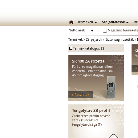
Termékek
Szolgáltatások
Re
Nettó árak
|
Megszűnt termékeke
Bruttó árak
Termékek
»
Zárpajzsok
»
Biztonsági rozetták
»
+
Termékkatalógus
G
V
Mechanikus zárak
SR 400 ZA rozetta
Mechanikus bevéső zárak
Fúrás- és magkihúzás elleni
»
Zárbetétek
védelem. Fém ajtókhoz. 38-
45 mm ajtóvastagság.
Lakatok
Kiegészítő zárak
Zárpajzsok
» Részletek
Biztonsági zárpajzsok
Zárpajzsok tűzgátló ajtókhoz
Biztonsági rozetták
Tengelytáv ZB profil
Hosszú zárpajzsok
Zárbetétes profilú bevéső
Rövid zárpajzsok
zárak kilincs-kulcs
tengelytávolsága (T).
Kilincsrudak, tengelyek
Rögzítőcsavarok