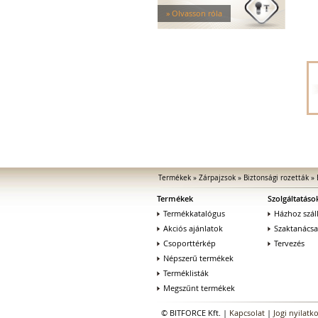
Mechanikus kiegészítők
» Olvasson róla
Elektromos zárak
Elektromos bevéső zárak
Zárfogadók
MEDIATOR biztonsági zárak
Elektromágnesek
Elektromos zár kiegészítők
Termékek
»
Zárpajzsok
»
Biztonsági rozetták
»
Termékek
Szolgáltatáso
Termékkatalógus
Házhoz száll
Akciós ajánlatok
Szaktanács
Csoporttérkép
Tervezés
Népszerű termékek
Terméklisták
Megszűnt termékek
© BITFORCE Kft. |
Kapcsolat
|
Jogi nyilatk