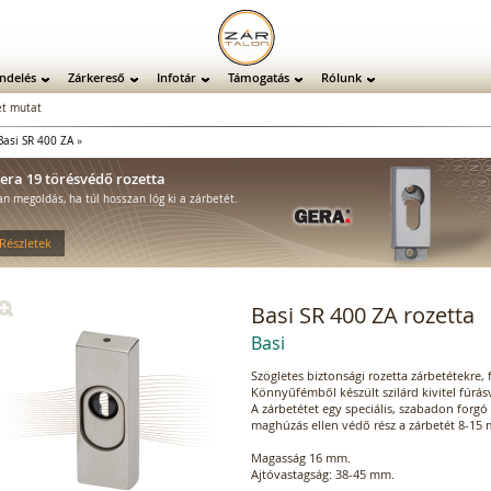
ndelés
Zárkereső
Infotár
Támogatás
Rólunk
t mutat
Basi SR 400 ZA
»
era 19 törésvédő rozetta
an megoldás, ha túl hosszan lóg ki a zárbetét.
 Részletek
Basi SR 400 ZA rozetta
Basi
Szögletes biztonsági rozetta zárbetétekre,
Könnyűfémből készült szilárd kivitel fúrás
A zárbetétet egy speciális, szabadon forgó 
maghúzás ellen védő rész a zárbetét 8-15 
Magasság 16 mm.
Ajtóvastagság: 38-45 mm.