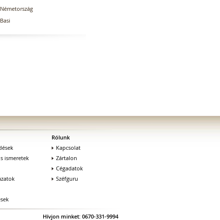
Németország
Basi
Rólunk
dések
Kapcsolat
os ismeretek
Zártalon
Cégadatok
zatok
Széfguru
ések
Hívjon minket: 0670-331-9994