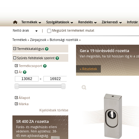
Termékek
Szolgáltatások
Rendelés
Zárkereső
Infotár
Nettó árak
|
Megszűnt termékeket mutat
Bruttó árak
Termékek
»
Zárpajzsok
»
Biztonsági rozetták
»
+
Termékkatalógus
Gera 19 törésvédő rozetta
Van megoldás, ha túl hosszan lóg ki a z
-
Mechanikus zárak
Szűrés feltételek szerint
Mechanikus bevéső zárak
+
Termékcsoport
» Részletek
Zárbetétek
-
Ár
Basi SR 350
Basi SR 350 ZA
Lakatok
Kiegészítő zárak
Zárpajzsok
Biztonsági zárpajzsok
+
Állapot
Zárpajzsok tűzgátló ajtókhoz
+
Márka
Kifutó
Biztonsági rozetták
BASI
Kijelölések törlése
Hosszú zárpajzsok
Rövid zárpajzsok
SR 400 ZA rozetta
Kilincsrudak, tengelyek
Fúrás- és magkihúzás elleni
védelem. Fém ajtókhoz. 38-
Rögzítőcsavarok
45 mm ajtóvastagság.