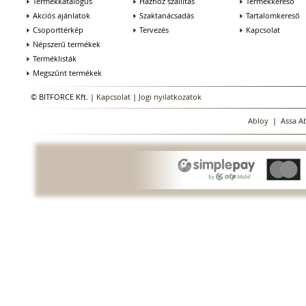
Termékkatalógus
Házhoz szállítás
Termékkereső
Akciós ajánlatok
Szaktanácsadás
Tartalomkereső
Csoporttérkép
Tervezés
Kapcsolat
Népszerű termékek
Terméklisták
Megszűnt termékek
© BITFORCE Kft. |
Kapcsolat
|
Jogi nyilatkozatok
Abloy
|
Assa A