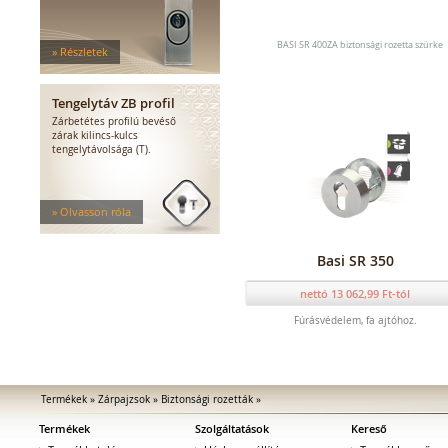
Mechanikus kiegészítők
Elektromos zárak
Elektromos bevéső zárak
BASI SR 400ZA biztonsági rozetta szürke
» Részletek
Zárfogadók
MEDIATOR biztonsági zárak
Tengelytáv ZB profil
Elektromágnesek
Zárbetétes profilú bevéső
Elektromos zár kiegészítők
zárak kilincs-kulcs
tengelytávolsága (T).
» Olvasson róla
Basi SR 350
nettó 13 062,99 Ft-tól
Fúrásvédelem, fa ajtóhoz.
Termékek
»
Zárpajzsok
»
Biztonsági rozetták
»
Termékek
Szolgáltatások
Kereső