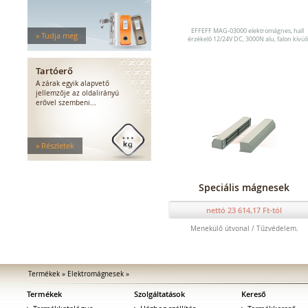
Maxi, kapu, shear
Dupla mágnesek
Speciális mágnesek
EFFEFF MAG-03000 elektromágnes, hall
» Tudja meg
érzékelő 12/24V DC, 3000N alu, falon kívüli
Kiegészítők
Elektromos zár kiegészítők
Tartóerő
A zárak egyik alapvető
jellemzője az oldalirányú
erővel szembeni...
» Részletek
Speciális mágnesek
nettó 23 614,17 Ft-tól
Menekülő útvonal / Tűzvédelem.
Termékek
»
Elektromágnesek
»
Termékek
Szolgáltatások
Kereső