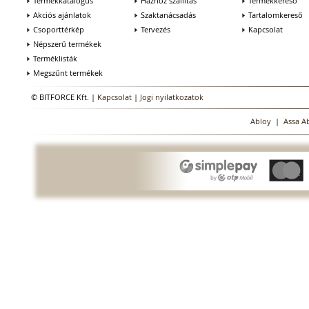
Termékkatalógus
Házhoz szállítás
Termékkereső
Akciós ajánlatok
Szaktanácsadás
Tartalomkereső
Csoporttérkép
Tervezés
Kapcsolat
Népszerű termékek
Terméklisták
Megszűnt termékek
© BITFORCE Kft. |
Kapcsolat
|
Jogi nyilatkozatok
Abloy
|
Assa A