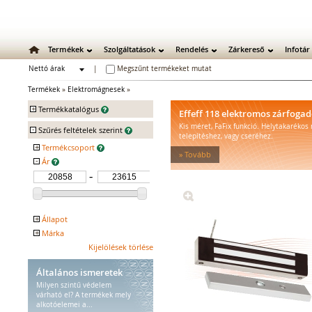
Termékek
Szolgáltatások
Rendelés
Zárkereső
Infotár
Nettó árak
|
Megszűnt termékeket mutat
Bruttó árak
Termékek
»
Elektromágnesek
»
+
Termékkatalógus
Effeff 118 elektromos zárfoga
Kis méret, FaFix funkció. Helytakarékos
-
Mechanikus zárak
Szűrés feltételek szerint
telepítéshez, vagy cseréhez.
Mechanikus bevéső zárak
+
Termékcsoport
» Tovább
Zárbetétek
-
Ár
Speciális mágnesek
Kiegészítők
Lakatok
Kiegészítő zárak
Zárpajzsok
Mechanikus kiegészítők
+
Állapot
Elektromos zárak
+
Márka
Kifutó
Elektromos bevéső zárak
ASSA ABLOY
Kijelölések törlése
EFFEFF
Zárfogadók
Általános ismeretek
MEDIATOR biztonsági zárak
Milyen szintű védelem
Elektromágnesek
várható el? A termékek mely
Mikro, mini
alkotóelemei a...