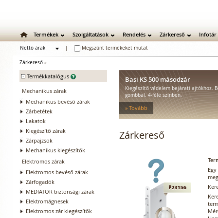
Termékek
Szolgáltatások
Rendelés
Zárkereső
Infotár
Nettó árak
|
Megszűnt termékeket mutat
Bruttó árak
Zárkereső
»
-
Termékkatalógus
Basi KS 500 másodzár
Kiegészítő védelem bejárati ajtókhoz. B
Mechanikus zárak
gombbal. 4-féle színben.
Mechanikus bevéső zárak
» Tovább
Zárbetétek
Lakatok
Kiegészítő zárak
Zárkereső
Zárpajzsok
Mechanikus kiegészítők
Ter
Elektromos zárak
Egy
Elektromos bevéső zárak
meg
Zárfogadók
Ker
MEDIATOR biztonsági zárak
Ker
Elektromágnesek
ter
Elektromos zár kiegészítők
Mére