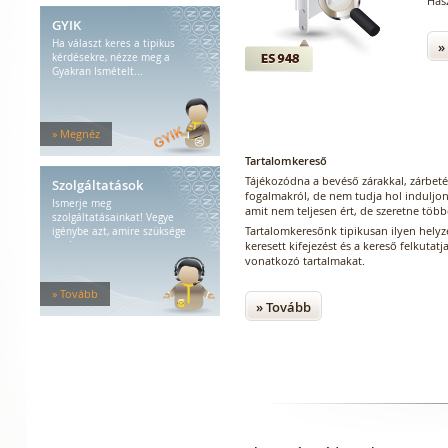
Has
GYIK
Ha választ keres a tipikus
»
kérdésekre, nézze meg a
Gyakran Ismételt...
» Megnéz
Tartalomkereső
Tájékozódna a bevéső zárakkal, zárbeté
Szolgáltatások
fogalmakról, de nem tudja hol induljon 
Ismerje meg
amit nem teljesen ért, de szeretne töb
szolgáltatásainkat! Vegye
Tartalomkeresőnk tipikusan ilyen hely
igénybe azt, amire szüksége
keresett kifejezést és a kereső felkuta
van!
vonatkozó tartalmakat.
» Tovább
» Tovább