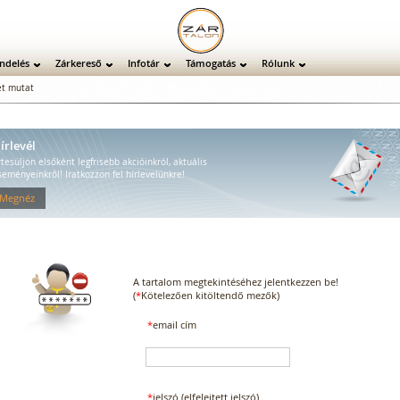
ndelés
Zárkereső
Infotár
Támogatás
Rólunk
t mutat
írlevél
rtesüljön elsőként legfrisebb akcióinkról, aktuális
seményeinkről! Iratkozzon fel hírlevelünkre!
 Megnéz
A tartalom megtekintéséhez jelentkezzen be!
(
*
Kötelezően kitöltendő mezők)
*
email cím
*
jelszó
(elfelejtett jelszó)