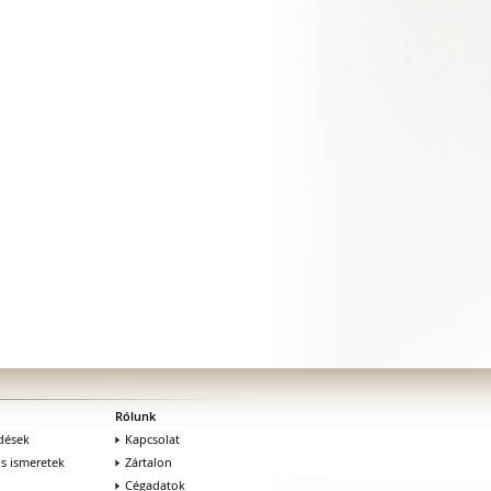
Rólunk
dések
Kapcsolat
os ismeretek
Zártalon
Cégadatok