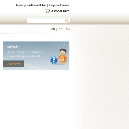
Nem jelentkezett be |
Bejelentkezés
A kosár üres
en
|
de
|
hu
Infotár
Ha nem elég az információ,
ásson a dolgok mélyére!
» Megnéz