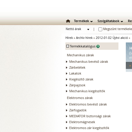
Termékek
Szolgáltatások
Re
Nettó árak
|
Megszűnt termékeke
Bruttó árak
Hírek
»
Archív hírek
»
2012-01-02 Újévi akció
»
-
Termékkatalógus
H
É
Mechanikus zárak
e
Mechanikus bevéső zárak
»
Zárbetétek
Lakatok
Kiegészítő zárak
Zárpajzsok
Mechanikus kiegészítők
Elektromos zárak
Elektromos bevéső zárak
Zárfogadók
MEDIATOR biztonsági zárak
Elektromágnesek
Elektromos zár kiegészítők