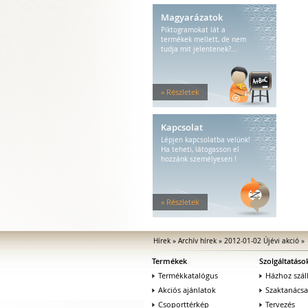
Magyarázatok
Piktogramokat lát a
termékek mellett, de nem
tudja mit jelentenek?...
» Részletek
Kapcsolat
Lépjen kapcsolatba velünk!
Ha teheti, látogasson el
hozzánk személyesen !
» Részletek
Hírek
»
Archív hírek
»
2012-01-02 Újévi akció
Termékek
Szolgáltatáso
Termékkatalógus
Házhoz száll
Akciós ajánlatok
Szaktanács
Csoporttérkép
Tervezés