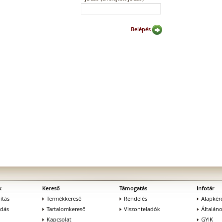
Belépés
»
k
Kereső
Támogatás
Infotár
ítás
Termékkereső
Rendelés
Alapkér
adás
Tartalomkereső
Viszonteladók
Általán
Kapcsolat
GYIK