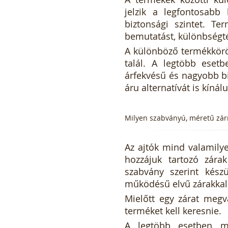
jelzik a legfontosabb 
biztonsági szintet. Te
bemutatást, különbségtét
A különböző termékkörö
talál. A legtöbb esetb
árfekvésű és nagyobb b
áru alternatívát is kínál
Milyen szabványú, méretű zár
Az ajtók mind valamilye
hozzájuk tartozó zára
szabvány szerint kész
működésű elvű zárakkal
Mielőtt egy zárat megv
terméket kell keresnie.
A legtöbb esetben má