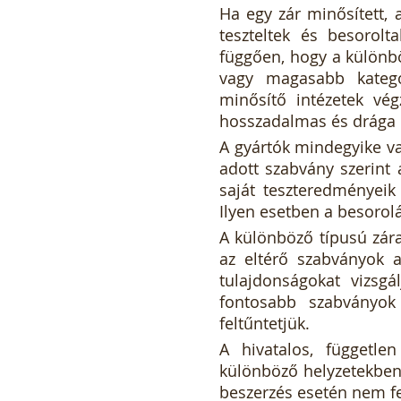
Ha egy zár minősített, a
teszteltek és besorolt
függően, hogy a különbö
vagy magasabb kategór
minősítő intézetek vég
hosszadalmas és drága e
A gyártók mindegyike va
adott szabvány szerint a
saját teszteredményeik 
Ilyen esetben a besorol
A különböző típusú zár
az eltérő szabványok 
tulajdonságokat vizsgá
fontosabb szabványok 
feltűntetjük.
A hivatalos, független
különböző helyzetekben e
beszerzés esetén nem fe