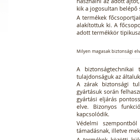
használni az adott ajtót,
kik a jogosultan belépő 
A termékek főcsoportja
alakítottuk ki. A főcsop
adott termékkör tipikus
Milyen magasak biztonsági elv
A biztonságtechnikai
tulajdonságuk az általuk
A zárak biztonsági tul
gyártásuk során felhaszn
gyártási eljárás ponto
elve. Bizonyos funkci
kapcsolódik.
Védelmi szempontból 
támadásnak, illetve mekk
A termékek közötti kül