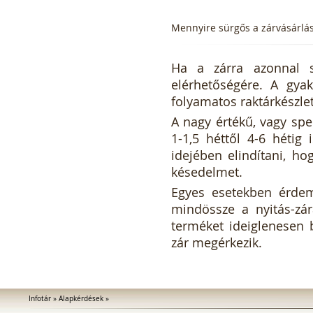
Mennyire sürgős a zárvásárlá
Ha a zárra azonnal s
elérhetőségére. A gyak
folyamatos raktárkészle
A nagy értékű, vagy spec
1-1,5 héttől 4-6 hétig 
idejében elindítani, hog
késedelmet.
Egyes esetekben érdem
mindössze a nyitás-zár
terméket ideiglenesen 
zár megérkezik.
Infotár
»
Alapkérdések
»