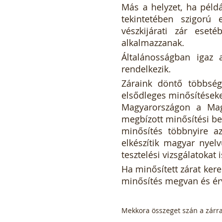
Más a helyzet, ha példáu
tekintetében szigorú e
vészkijárati zár eset
alkalmazzanak.
Általánosságban igaz 
rendelkezik.
Záraink döntő többsége
elsődleges minősítéseket 
Magyarországon a Magy
megbízott minősítési be
minősítés többnyire az
elkészítik magyar nyel
tesztelési vizsgálatokat 
Ha minősített zárat ker
minősítés megvan és ér
Mekkora összeget szán a zárr