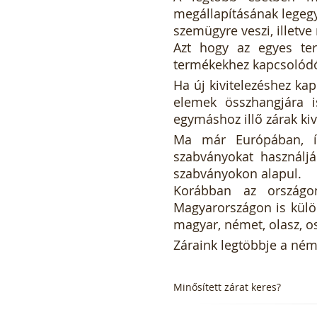
megállapításának legegy
szemügyre veszi, illetv
Azt hogy az egyes ter
termékekhez kapcsolódó
Ha új kivitelezéshez ka
elemek összhangjára is
egymáshoz illő zárak kivá
Ma már Európában, íg
szabványokat használj
szabványokon alapul.
Korábban az országon
Magyarországon is külö
magyar, német, olasz, os
Záraink legtöbbje a ném
Minősített zárat keres?