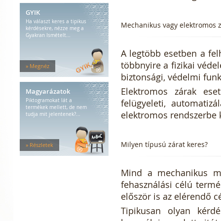
GYIK
Ha választ keres a tipikus
Mechanikus vagy elektromos z
kérdésekre, nézze meg a
Gyakran Ismételt...
A legtöbb esetben a fe
többnyire a fizikai véde
» Megnéz
biztonsági, védelmi fun
Elektromos zárak ese
Magyarázatok
Piktogramokat lát a
felügyeleti, automatizá
termékek mellett, de nem
elektromos rendszerbe 
tudja mit jelentenek?...
Milyen típusú zárat keres?
» Részletek
Mind a mechanikus min
fehasználási célú term
először is az elérendő c
Tipikusan olyan kérdé