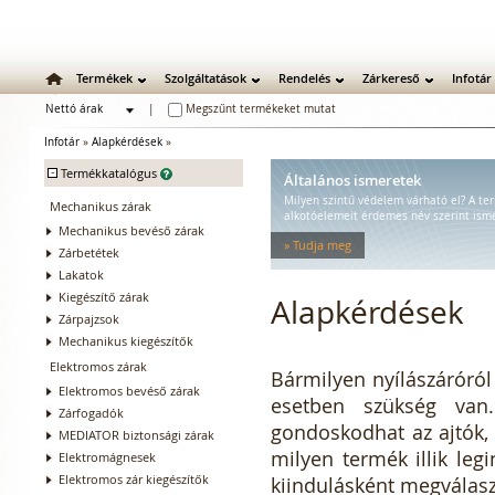
Termékek
Szolgáltatások
Rendelés
Zárkereső
Infotár
Nettó árak
|
Megszűnt termékeket mutat
Bruttó árak
Infotár
»
Alapkérdések
»
-
Termékkatalógus
Általános ismeretek
Milyen szintű védelem várható el? A t
Mechanikus zárak
alkotóelemeit érdemes név szerint isme
Mechanikus bevéső zárak
» Tudja meg
Zárbetétek
Lakatok
Kiegészítő zárak
Alapkérdések
Zárpajzsok
Mechanikus kiegészítők
Elektromos zárak
Bármilyen nyílászáróról
Elektromos bevéső zárak
esetben szükség van.
Zárfogadók
gondoskodhat az ajtók,
MEDIATOR biztonsági zárak
milyen termék illik le
Elektromágnesek
Elektromos zár kiegészítők
kiindulásként megválasz