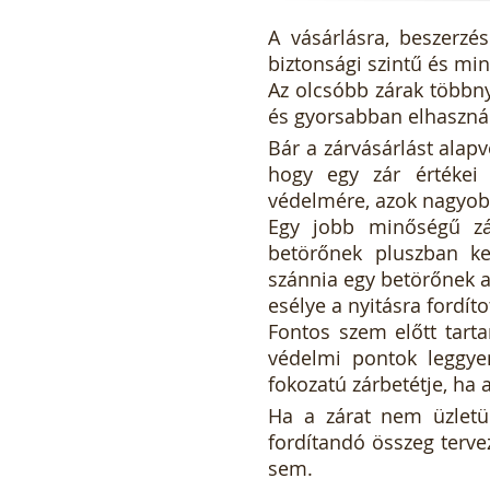
A vásárlásra, beszerzé
biztonsági szintű és mi
Az olcsóbb zárak többny
és gyorsabban elhaszná
Bár a zárvásárlást alap
hogy egy zár értékei 
védelmére, azok nagyob
Egy jobb minőségű zár
betörőnek pluszban kel
szánnia egy betörőnek a
esélye a nyitásra fordíto
Fontos szem előtt tart
védelmi pontok leggye
fokozatú zárbetétje, ha
Ha a zárat nem üzletün
fordítandó összeg terve
sem.