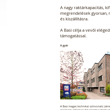
A nagy raktárkapacitás, ki
megrendelések gyorsan, m
és kiszállításra.
A Basi célja a vevői eléged
támogatással.
A gyár
A Basi magas technikai színvonalú zárr
minőségi előírások figyelembevételével