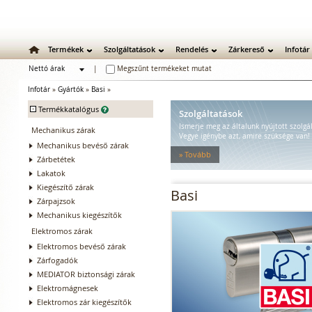
Termékek
Szolgáltatások
Rendelés
Zárkereső
Infotár
Nettó árak
|
Megszűnt termékeket mutat
Bruttó árak
Infotár
»
Gyártók
»
Basi
»
-
Termékkatalógus
Szolgáltatások
Ismerje meg az általunk nyújtott szolgá
Mechanikus zárak
Vegye igénybe azt, amire szüksége van!
Mechanikus bevéső zárak
» Tovább
Zárbetétek
Lakatok
Kiegészítő zárak
Basi
Zárpajzsok
Mechanikus kiegészítők
Elektromos zárak
Elektromos bevéső zárak
Zárfogadók
MEDIATOR biztonsági zárak
Elektromágnesek
Elektromos zár kiegészítők