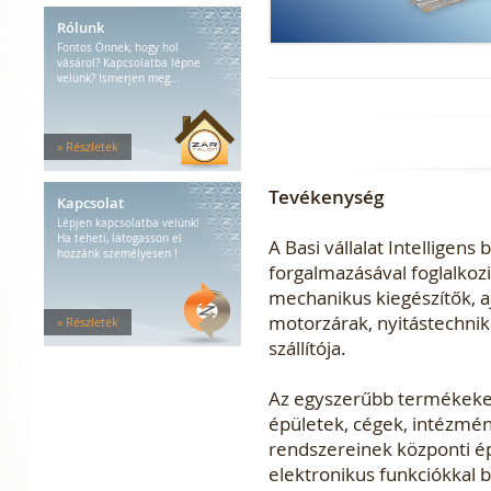
Rólunk
Fontos Önnek, hogy hol
vásárol? Kapcsolatba lépne
velünk? Ismerjen meg...
» Részletek
Tevékenység
Kapcsolat
Lépjen kapcsolatba velünk!
Ha teheti, látogasson el
A Basi vállalat Intelligen
hozzánk személyesen !
forgalmazásával foglalkozi
mechanikus kiegészítők, a
motorzárak, nyitástechnik
» Részletek
szállítója.
Az egyszerűbb termékeken 
épületek, cégek, intézmény
rendszereinek központi é
elektronikus funkciókkal 