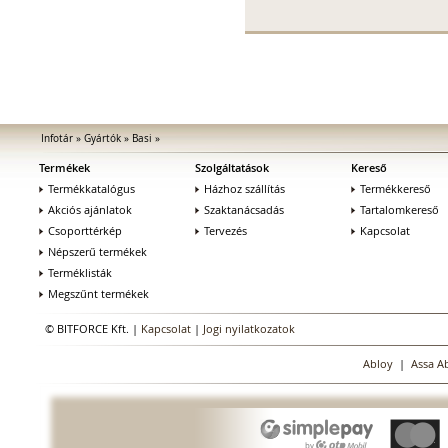
Infotár
»
Gyártók
»
Basi
»
Termékek
Szolgáltatások
Kereső
Termékkatalógus
Házhoz szállítás
Termékkereső
Akciós ajánlatok
Szaktanácsadás
Tartalomkereső
Csoporttérkép
Tervezés
Kapcsolat
Népszerű termékek
Terméklisták
Megszűnt termékek
© BITFORCE Kft. |
Kapcsolat
|
Jogi nyilatkozatok
Abloy
|
Assa A