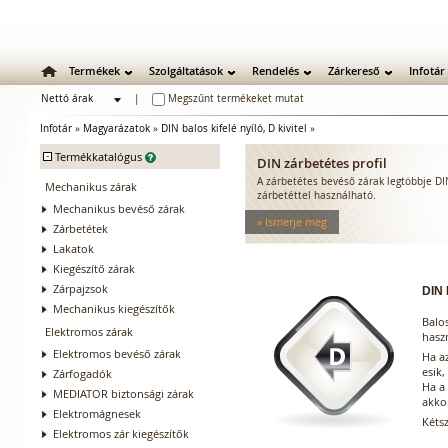
Termékek
Szolgáltatások
Rendelés
Zárkereső
Infotár
Nettó árak
|
Megszűnt termékeket mutat
Bruttó árak
Infotár
»
Magyarázatok
»
DIN balos kifelé nyíló, D kivitel
»
-
Termékkatalógus
DIN zárbetétes profil
A zárbetétes bevéső zárak legtöbbje D
Mechanikus zárak
zárbetéttel használható.
Mechanikus bevéső zárak
» Ismerje meg
Zárbetétek
Lakatok
Kiegészítő zárak
Zárpajzsok
DIN 
Mechanikus kiegészítők
Balos
Elektromos zárak
hasz
Elektromos bevéső zárak
Ha az
esik,
Zárfogadók
Ha a 
MEDIATOR biztonsági zárak
akkor
Elektromágnesek
Kéts
Elektromos zár kiegészítők