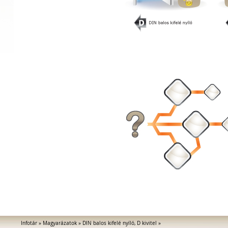
Infotár
»
Magyarázatok
»
DIN balos kifelé nyíló, D kivitel
»