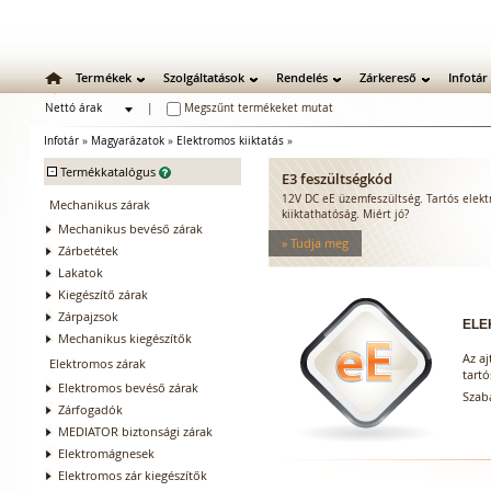
Termékek
Szolgáltatások
Rendelés
Zárkereső
Infotár
Nettó árak
|
Megszűnt termékeket mutat
Bruttó árak
Infotár
»
Magyarázatok
»
Elektromos kiiktatás
»
-
Termékkatalógus
E3 feszültségkód
12V DC eE üzemfeszültség. Tartós elek
Mechanikus zárak
kiiktathatóság. Miért jó?
Mechanikus bevéső zárak
» Tudja meg
Zárbetétek
Lakatok
Kiegészítő zárak
Zárpajzsok
ELE
Mechanikus kiegészítők
Az aj
Elektromos zárak
tartó
Elektromos bevéső zárak
Szaba
Zárfogadók
MEDIATOR biztonsági zárak
Elektromágnesek
Elektromos zár kiegészítők