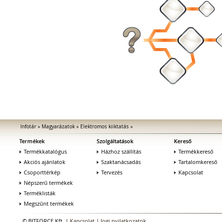
Infotár
»
Magyarázatok
»
Elektromos kiiktatás
»
Termékek
Szolgáltatások
Kereső
Termékkatalógus
Házhoz szállítás
Termékkereső
Akciós ajánlatok
Szaktanácsadás
Tartalomkereső
Csoporttérkép
Tervezés
Kapcsolat
Népszerű termékek
Terméklisták
Megszűnt termékek
© BITFORCE Kft. |
Kapcsolat
|
Jogi nyilatkozatok