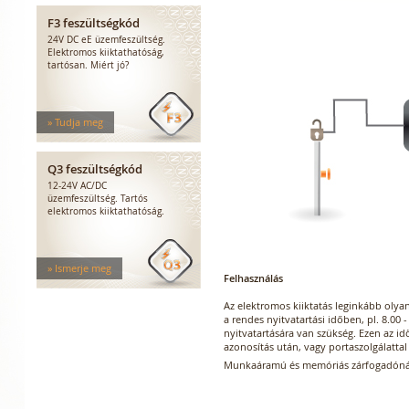
F3 feszültségkód
24V DC eE üzemfeszültség.
Elektromos kiiktathatóság,
tartósan. Miért jó?
» Tudja meg
Q3 feszültségkód
12-24V AC/DC
üzemfeszültség. Tartós
elektromos kiiktathatóság.
» Ismerje meg
Felhasználás
Az elektromos kiiktatás leginkább olya
a rendes nyitvatartási időben, pl. 8.00 -
nyitvatartására van szükség. Ezen az id
azonosítás után, vagy portaszolgálattal 
Munkaáramú és memóriás zárfogadónál 