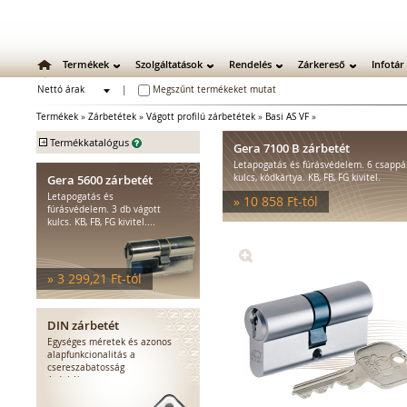
Termékek
Szolgáltatások
Rendelés
Zárkereső
Infotár
Nettó árak
|
Megszűnt termékeket mutat
Bruttó árak
Termékek
»
Zárbetétek
»
Vágott profilú zárbetétek
»
Basi AS VF
»
+
Termékkatalógus
Gera 7100 B zárbetét
Letapogatás és fúrásvédelem. 6 csappár
Mechanikus zárak
Gera 5600 zárbetét
kulcs, kódkártya. KB, FB, FG kivitel.
Mechanikus bevéső zárak
Letapogatás és
» 10 858 Ft-tól
Zárbetétek
fúrásvédelem. 3 db vágott
kulcs. KB, FB, FG kivitel....
Vágott profilú zárbetétek
Fúrtpontos profilú
zárbetétek
» 3 299,21 Ft-tól
Vak zárbetétek
Lakatok
Kiegészítő zárak
DIN zárbetét
Zárpajzsok
Egységes méretek és azonos
Mechanikus kiegészítők
alapfunkcionalitás a
csereszabatosság
Elektromos zárak
érdekében.
Elektromos bevéső zárak