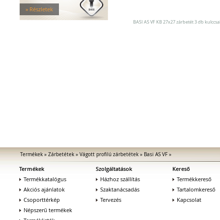
Zárfogadók
» Részletek
MEDIATOR biztonsági zárak
Elektromágnesek
BASI AS VF KB 27x27 zárbetét 3 db kulccsa
Elektromos zár kiegészítők
Termékek
»
Zárbetétek
»
Vágott profilú zárbetétek
»
Basi AS VF
»
Termékek
Szolgáltatások
Kereső
Termékkatalógus
Házhoz szállítás
Termékkereső
Akciós ajánlatok
Szaktanácsadás
Tartalomkereső
Csoporttérkép
Tervezés
Kapcsolat
Népszerű termékek