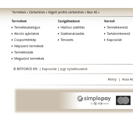
Termékek
»
Zárbetétek
»
Vágott profilú zárbetétek
»
Basi AS
»
Termékek
Szolgáltatások
Kereső
Termékkatalógus
Házhoz szállítás
Termékkereső
Akciós ajánlatok
Szaktanácsadás
Tartalomkereső
Csoporttérkép
Tervezés
Kapcsolat
Népszerű termékek
Terméklisták
Megszűnt termékek
© BITFORCE Kft. |
Kapcsolat
|
Jogi nyilatkozatok
Abloy
|
Assa A