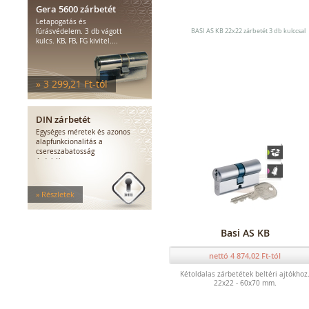
Zárfogadók
Gera 5600 zárbetét
MEDIATOR biztonsági zárak
Letapogatás és
Elektromágnesek
fúrásvédelem. 3 db vágott
BASI AS KB 22x22 zárbetét 3 db kulccsal
kulcs. KB, FB, FG kivitel....
Elektromos zár kiegészítők
» 3 299,21 Ft-tól
DIN zárbetét
Egységes méretek és azonos
alapfunkcionalitás a
csereszabatosság
érdekében.
» Részletek
Basi AS KB
nettó 4 874,02 Ft-tól
Kétoldalas zárbetétek beltéri ajtókhoz
22x22 - 60x70 mm.