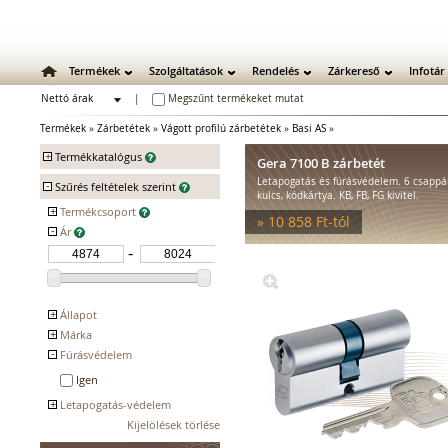
Termékek
Szolgáltatások
Rendelés
Zárkereső
Infotár
Nettó árak
|
Megszűnt termékeket mutat
Bruttó árak
Termékek
»
Zárbetétek
»
Vágott profilú zárbetétek
»
Basi AS
»
+
Termékkatalógus
Gera 7100 B zárbetét
Letapogatás és fúrásvédelem. 6 csappár
-
Mechanikus zárak
Szűrés feltételek szerint
kulcs, kódkártya. KB, FB, FG kivitel.
Mechanikus bevéső zárak
+
Termékcsoport
» 10 858 Ft-tól
Zárbetétek
-
Ár
Basi AS KB
Basi AS FG
Vágott profilú zárbetétek
Fúrtpontos profilú
zárbetétek
Vak zárbetétek
+
Állapot
Lakatok
+
Márka
Kifutó
Kiegészítő zárak
-
Fúrásvédelem
BASI
Zárpajzsok
Igen
Mechanikus kiegészítők
+
Letapogatás-védelem
Elektromos zárak
Kijelölések törlése
Igen
Elektromos bevéső zárak