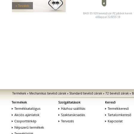
Elektromos zárak
» Tovább
Elektromos bevéső zárak
Zárfogadók
BASI ES 929 bevéső zár PZ jobbos kerek
előlappal 72/8/55 18
MEDIATOR biztonsági zárak
Elektromágnesek
Elektromos zár kiegészítők
Termékek
»
Mechanikus bevéső zárak
»
Standard bevéső zárak
»
72 bevéső zárak
»
B
Termékek
Szolgáltatások
Kereső
Termékkatalógus
Házhoz szállítás
Termékkereső
Akciós ajánlatok
Szaktanácsadás
Tartalomkereső
Csoporttérkép
Tervezés
Kapcsolat
Népszerű termékek
Terméklisták