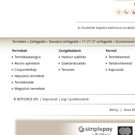
A modellek képére kattintva továbblé
Termékek
»
Zárfogadók
»
Standard zárfogadók
»
17, 27, 37 zárfogadók
»
Szünetáramú 
Termékek
Szolgáltatások
Kereső
Termékkatalógus
Házhoz szállítás
Termékkereső
Akciós ajánlatok
Szaktanácsadás
Tartalomkereső
Csoporttérkép
Tervezés
Kapcsolat
Népszerű termékek
Terméklisták
Megszűnt termékek
© BITFORCE Kft. |
Kapcsolat
|
Jogi nyilatkozatok
Abloy
|
Assa A