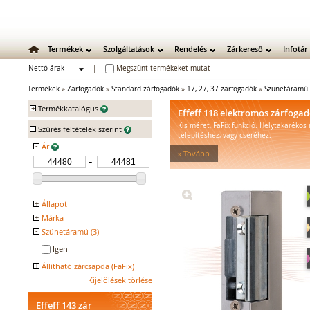
Termékek
Szolgáltatások
Rendelés
Zárkereső
Infotár
Nettó árak
|
Megszűnt termékeket mutat
Bruttó árak
Termékek
»
Zárfogadók
»
Standard zárfogadók
»
17, 27, 37 zárfogadók
»
Szünetáramú 
+
Termékkatalógus
Effeff 118 elektromos zárfoga
Kis méret, FaFix funkció. Helytakarékos
-
Mechanikus zárak
Szűrés feltételek szerint
telepítéshez, vagy cseréhez.
Mechanikus bevéső zárak
-
Ár
» Tovább
Zárbetétek
Lakatok
Kiegészítő zárak
Zárpajzsok
+
Állapot
Mechanikus kiegészítők
+
Márka
Népszerű
Kifutó
Elektromos zárak
-
Szünetáramú (3)
EFFEFF
Elektromos bevéső zárak
Igen
Zárfogadók
+
Állítható zárcsapda (FaFix)
Standard zárfogadók
Kijelölések törlése
Igen
Vízálló zárfogadók
Füstgátló zárfogadók
Effeff 143 zár