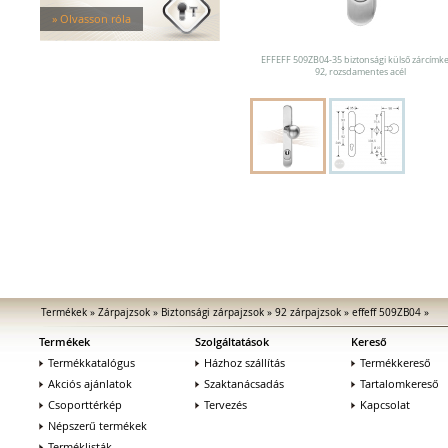
Mechanikus kiegészítők
» Olvasson róla
Elektromos zárak
Elektromos bevéső zárak
EFFEFF 509ZB04-35 biztonsági külső zárcímke
Zárfogadók
92, rozsdamentes acél
MEDIATOR biztonsági zárak
Elektromágnesek
Elektromos zár kiegészítők
Termékek
»
Zárpajzsok
»
Biztonsági zárpajzsok
»
92 zárpajzsok
»
effeff 509ZB04
»
Termékek
Szolgáltatások
Kereső
Termékkatalógus
Házhoz szállítás
Termékkereső
Akciós ajánlatok
Szaktanácsadás
Tartalomkereső
Csoporttérkép
Tervezés
Kapcsolat
Népszerű termékek
Terméklisták