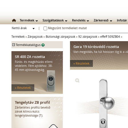
Termékek
Szolgáltatások
Rendelés
Zárkereső
Infotár
Nettó árak
|
Megszűnt termékeket mutat
Bruttó árak
Termékek
»
Zárpajzsok
»
Biztonsági zárpajzsok
»
92 zárpajzsok
»
effeff 509ZB04
»
+
Termékkatalógus
Gera 19 törésvédő rozetta
Van megoldás, ha túl hosszan lóg ki a z
Mechanikus zárak
SR 400 ZA rozetta
Mechanikus bevéső zárak
Fúrás- és magkihúzás elleni
» Részletek
Zárbetétek
védelem. Fém ajtókhoz. 38-
45 mm ajtóvastagság.
Lakatok
Kiegészítő zárak
Zárpajzsok
» Részletek
Biztonsági zárpajzsok
Zárpajzsok tűzgátló ajtókhoz
Biztonsági rozetták
Tengelytáv ZB profil
Hosszú zárpajzsok
Zárbetétes profilú bevéső
Rövid zárpajzsok
zárak kilincs-kulcs
tengelytávolsága (T).
Kilincsrudak, tengelyek
Rögzítőcsavarok