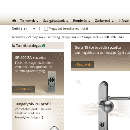
Termékek
Szolgáltatások
Rendelés
Zárkereső
Infotár
Nettó árak
|
Megszűnt termékeket mutat
Bruttó árak
Termékek
»
Zárpajzsok
»
Biztonsági zárpajzsok
»
92 zárpajzsok
»
effeff 509ZB14
»
+
Termékkatalógus
Gera 19 törésvédő rozetta
Van megoldás, ha túl hosszan lóg ki a z
Mechanikus zárak
SR 400 ZA rozetta
Mechanikus bevéső zárak
Fúrás- és magkihúzás elleni
» Részletek
Zárbetétek
védelem. Fém ajtókhoz. 38-
45 mm ajtóvastagság.
Lakatok
Kiegészítő zárak
Zárpajzsok
» Részletek
Biztonsági zárpajzsok
Zárpajzsok tűzgátló ajtókhoz
Biztonsági rozetták
Tengelytáv ZB profil
Hosszú zárpajzsok
Zárbetétes profilú bevéső
Rövid zárpajzsok
zárak kilincs-kulcs
tengelytávolsága (T).
Kilincsrudak, tengelyek
Rögzítőcsavarok