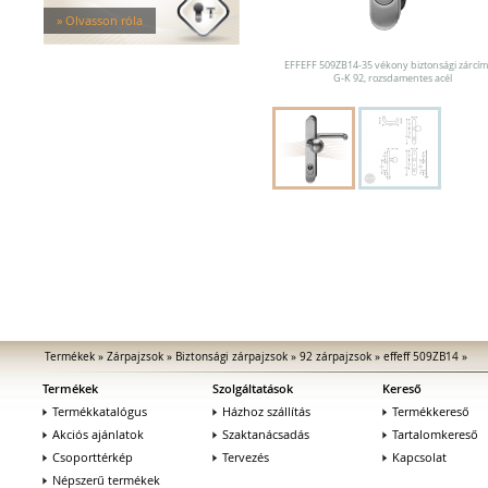
Mechanikus kiegészítők
» Olvasson róla
Elektromos zárak
Elektromos bevéső zárak
EFFEFF 509ZB14-35 vékony biztonsági zárcím
Zárfogadók
G-K 92, rozsdamentes acél
MEDIATOR biztonsági zárak
Elektromágnesek
Elektromos zár kiegészítők
Termékek
»
Zárpajzsok
»
Biztonsági zárpajzsok
»
92 zárpajzsok
»
effeff 509ZB14
»
Termékek
Szolgáltatások
Kereső
Termékkatalógus
Házhoz szállítás
Termékkereső
Akciós ajánlatok
Szaktanácsadás
Tartalomkereső
Csoporttérkép
Tervezés
Kapcsolat
Népszerű termékek