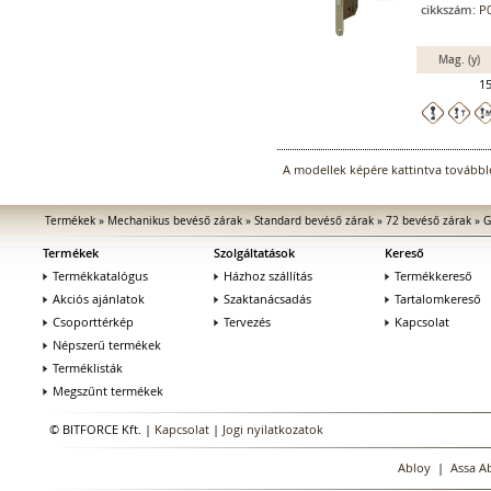
cikkszám:
P0
Mag. (y)
1
A modellek képére kattintva továbblé
Termékek
»
Mechanikus bevéső zárak
»
Standard bevéső zárak
»
72 bevéső zárak
»
G
Termékek
Szolgáltatások
Kereső
Termékkatalógus
Házhoz szállítás
Termékkereső
Akciós ajánlatok
Szaktanácsadás
Tartalomkereső
Csoporttérkép
Tervezés
Kapcsolat
Népszerű termékek
Terméklisták
Megszűnt termékek
© BITFORCE Kft. |
Kapcsolat
|
Jogi nyilatkozatok
Abloy
|
Assa A