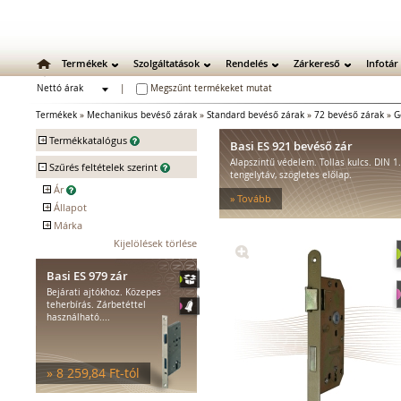
Termékek
Szolgáltatások
Rendelés
Zárkereső
Infotár
Nettó árak
|
Megszűnt termékeket mutat
Bruttó árak
Termékek
»
Mechanikus bevéső zárak
»
Standard bevéső zárak
»
72 bevéső zárak
»
G
+
Termékkatalógus
Basi ES 921 bevéső zár
Alapszintű védelem. Tollas kulcs. DIN 1
-
Mechanikus zárak
Szűrés feltételek szerint
tengelytáv, szögletes előlap.
Mechanikus bevéső zárak
+
Ár
» Tovább
Standard bevéső zárak
+
Állapot
Portálzárak, tolókapu zárak
+
Márka
Kifutó
WC bevéső zárak
GERA
Kijelölések törlése
Tűzgátló bevéső zárak
Basi ES 979 zár
Egyéb bevéső zárak
Bejárati ajtókhoz. Közepes
Több ponton záródó zárak
teherbírás. Zárbetéttel
Zárbetétek
használható....
Lakatok
Kiegészítő zárak
Zárpajzsok
» 8 259,84 Ft-tól
Mechanikus kiegészítők