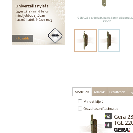
Elektromos zárak
Univerzális nyitás
Elektromos bevéső zárak
Egyes zárak mind balos,
Zárfogadók
mind jobbos ajtóban
GERA 23 bevéső zár, balos, kerek előlappal, 
MEDIATOR biztonsági zárak
használhatók. Nézze meg
235/20
hogyan!
Elektromágnesek
Elektromos zár kiegészítők
» Tovább
Modellek
Adatok
Letöltések
Gy
Mindet kijelöl
Összehasonlításhoz ad
Gera 23
TGL 22