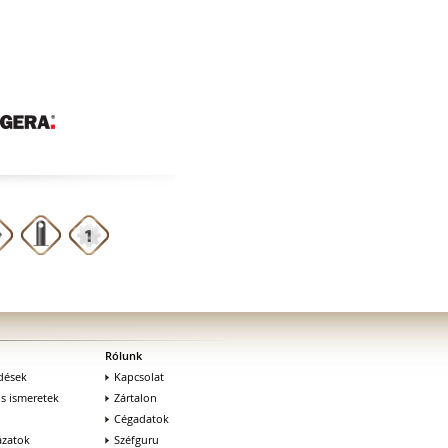
Rólunk
dések
Kapcsolat
os ismeretek
Zártalon
Cégadatok
zatok
Széfguru