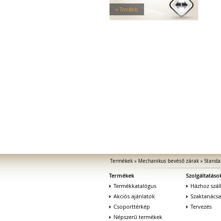
Elektromos zárak
» Tovább
Elektromos bevéső zárak
Zárfogadók
MEDIATOR biztonsági zárak
Elektromágnesek
Elektromos zár kiegészítők
Termékek
»
Mechanikus bevéső zárak
»
Standa
Termékek
Szolgáltatáso
Termékkatalógus
Házhoz száll
Akciós ajánlatok
Szaktanács
Csoporttérkép
Tervezés
Népszerű termékek