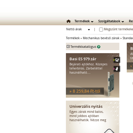
Termékek
Szolgáltatások
Re
Nettó árak
|
Megszűnt termékeke
Bruttó árak
Termékek
»
Mechanikus bevéső zárak
»
Standa
+
Termékkatalógus
B
A
Mechanikus zárak
Basi ES 979 zár
t
Mechanikus bevéső zárak
Bejárati ajtókhoz. Közepes
»
Standard bevéső zárak
teherbírás. Zárbetéttel
használható....
Portálzárak, tolókapu zárak
WC bevéső zárak
Tűzgátló bevéső zárak
» 8 259,84 Ft-tól
Egyéb bevéső zárak
Több ponton záródó zárak
Zárbetétek
Univerzális nyitás
Lakatok
Egyes zárak mind balos,
Kiegészítő zárak
mind jobbos ajtóban
használhatók. Nézze meg
Zárpajzsok
hogyan!
Mechanikus kiegészítők