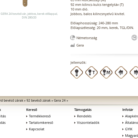
92 mm kilincs-kulcs tengelytáv (T)
10 mm dió.
Jobbos, balos kilincsnyelvű kivitel.
GERA 24 bevéső zár, jobbos, kerek előlappal,
DIN 280/20
Előlaphosszúság: 240-280 mm
Előlapszélesség: 20 mm, kerek, TGL/DIN.
Németország
Gera
Jellemzők:
rd bevéső zárak
»
92 bevéső zárak
»
Gera 24
»
k
Kereső
Támogatás
Infotár
ítás
Termékkereső
Rendelés
Alapkér
adás
Tartalomkereső
Viszonteladók
Általán
Kapcsolat
GYIK
Magyará