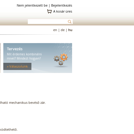
Nem jelentkezett be |
Bejelentkezés
A kosár üres
en
|
de
|
hu
Tervezés
Mit érdemes kombinálni
mivel? Mindezt hogyan?
» Válaszolunk
nálható mechanikus bevéső zár.
űködtethető.