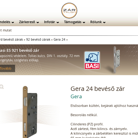
ndelés
Zárkereső
Infotár
Támogatás
Rólunk
t mutat
rd bevéső zárak
»
92 bevéső zárak
»
Gera 24
»
asi ES 921 bevéső zár
lapszintű védelem. Tollas kulcs. DIN 1. osztály. 72 mm
engelytáv, szögletes előlap.
 Tovább
Gera 24 bevéső zár
Gera
Elsősorban kültéri, bejárati ajtóhoz hasz
Besorolás nélkül.
Cilinderes (PZ) profil.
Acél zártest, fém kilincs- és zárnyelv.
A kilincsnyelv a zárbetéten keresztül is m
65 mm kulcsközép (M)