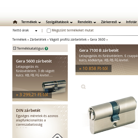
Termékek
Szolgáltatások
Rendelés
Zárkereső
Infotár
Nettó árak
|
Megszűnt termékeket mutat
Bruttó árak
Termékek
»
Zárbetétek
»
Vágott profilú zárbetétek
»
Gera 3600
»
+
Termékkatalógus
Gera 7100 B zárbetét
Letapogatás és fúrásvédelem. 6 csappár
Mechanikus zárak
Gera 5600 zárbetét
kulcs, kódkártya. KB, FB, FG kivitel.
Mechanikus bevéső zárak
Letapogatás és
» 10 858 Ft-tól
Zárbetétek
fúrásvédelem. 3 db vágott
kulcs. KB, FB, FG kivitel....
Vágott profilú zárbetétek
Fúrtpontos profilú
zárbetétek
» 3 299,21 Ft-tól
Vak zárbetétek
Lakatok
Kiegészítő zárak
DIN zárbetét
Zárpajzsok
Egységes méretek és azonos
Mechanikus kiegészítők
alapfunkcionalitás a
csereszabatosság
Elektromos zárak
érdekében.
Elektromos bevéső zárak