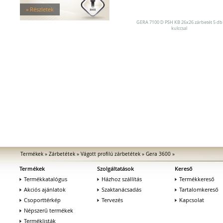
Zárfogadók
» Részletek
MEDIATOR biztonsági zárak
Elektromágnesek
GERA 7100 D PSH KB 26x26 zárbetét 5 db
kulccsal
Elektromos zár kiegészítők
Termékek
»
Zárbetétek
»
Vágott profilú zárbetétek
»
Gera 3600
»
Termékek
Szolgáltatások
Kereső
Termékkatalógus
Házhoz szállítás
Termékkereső
Akciós ajánlatok
Szaktanácsadás
Tartalomkereső
Csoporttérkép
Tervezés
Kapcsolat
Népszerű termékek
Terméklisták