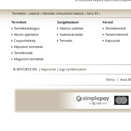
Termékek
»
Lakatok
»
Kétoldali reteszelésű lakatok
»
Gera 43
»
Termékek
Szolgáltatások
Kereső
Termékkatalógus
Házhoz szállítás
Termékkereső
Akciós ajánlatok
Szaktanácsadás
Tartalomkereső
Csoporttérkép
Tervezés
Kapcsolat
Népszerű termékek
Terméklisták
Megszűnt termékek
© BITFORCE Kft. |
Kapcsolat
|
Jogi nyilatkozatok
Abloy
|
Assa A