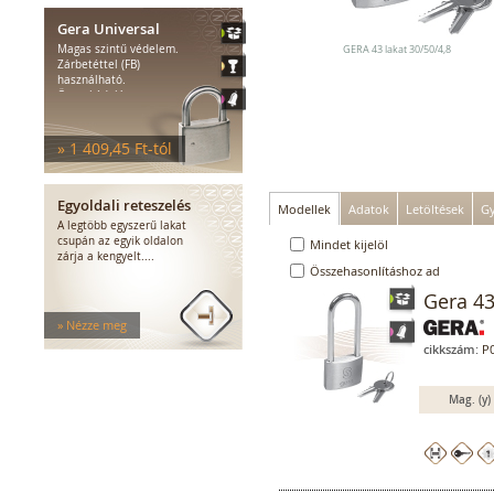
MEDIATOR biztonsági zárak
Gera Universal
Elektromágnesek
Magas szintű védelem.
Elektromos zár kiegészítők
GERA 43 lakat 30/50/4,8
Zárbetéttel (FB)
használható.
Összekódolás...
» 1 409,45 Ft-tól
Egyoldali reteszelés
Modellek
Adatok
Letöltések
Gy
A legtöbb egyszerű lakat
csupán az egyik oldalon
Mindet kijelöl
zárja a kengyelt....
Összehasonlításhoz ad
Gera 43
» Nézze meg
cikkszám:
P0
Mag. (y)