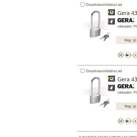
Összehasonlításhoz ad
Gera 43
cikkszám:
P0
Mag. (y)
Összehasonlításhoz ad
Gera 43
cikkszám:
P0
Mag. (y)
A modellek képére kattintva továbblé