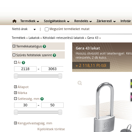
Termékek
Szolgáltatások
Rendelés
Zárkereső
Infotár
Nettó árak
|
Megszűnt termékeket mutat
Bruttó árak
Termékek
»
Lakatok
»
Kétoldali reteszelésű lakatok
»
Gera 43
»
+
Termékkatalógus
Gera 43 lakat
Hosszú, ötvözött acél lakatkengyel. Kéto
-
Mechanikus zárak
Szűrés feltételek szerint
reteszelés, 2 db kulcs.
Mechanikus bevéső zárak
-
Ár
» 2 118,11 Ft-tól
Zárbetétek
Lakatok
Egyoldali reteszelésű lakatok
Kétoldali reteszelésű lakatok
+
Állapot
Lakatpántok
+
Márka
Kifutó
Kiegészítő zárak
-
Szélesség, mm
GERA
Zárpajzsok
Mechanikus kiegészítők
Elektromos zárak
Elektromos bevéső zárak
+
Kengyelvastagság, mm
Zárfogadók
Kijelölések törlése