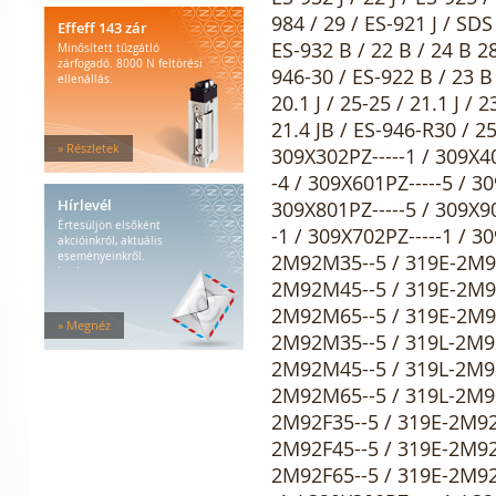
984 / 29 / ES-921 J / SDS
Effeff 143 zár
ES-932 B / 22 B / 24 B 2
Minősített tűzgátló
zárfogadó. 8000 N feltörési
946-30 / ES-922 B / 23 B 
ellenállás.
20.1 J / 25-25 / 21.1 J / 
21.4 JB / ES-946-R30 / 2
» Részletek
309X302PZ-----1 / 309X40
-4 / 309X601PZ-----5 / 3
Hírlevél
309X801PZ-----5 / 309X90
Értesüljön elsőként
-1 / 309X702PZ-----1 / 3
akcióinkról, aktuális
eseményeinkről.
2M92M35--5 / 319E-2M9
Iratkozzon...
2M92M45--5 / 319E-2M9
2M92M65--5 / 319E-2M9
» Megnéz
2M92M35--5 / 319L-2M92
2M92M45--5 / 319L-2M92
2M92M65--5 / 319L-2M92
2M92F35--5 / 319E-2M92
2M92F45--5 / 319E-2M92
2M92F65--5 / 319E-2M92F