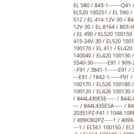
EL 580 / 843-1-------Q41 / 1841-1------E91 / EL 414 / EL 415-12V-25 / 509X102PZ-----1 / EL520 100251 / EL 590 / 803-Hz26 / 803-Hz27 / EL520 100261 / 1049.10RR---Q31 / EL 512 / EL 414-12V-30 / 843-1-30----Q41 / 509X202PZ-----1 / 1841-1------F91 / EL 415-12V-30 / EL 8164 / 803-Hz17 / EL520 100271 / EL 513 / EL 414-12V-35 / EL 415-12V-35 / EL 490 / EL520 100150 / EL 480 / EL 414-24V-25 / EL 415-24V-25 / EL 414-24V-30 / EL 415-24V-30 / EL520 100160 / EL 410 / EL 414-24V-35 / EL 415-24V-35 / EL 650 / EL520 100170 / EL 411 / EL420 100100 / EL 413 / EL420 100110 / EL420 100120 / EL614 140040 / EL420 100130 / EL614 140010 / EL617 140040 / 55231025----E91 / eff-eff 5540-30--------E91 / 909-20251PZ-F41 / 843ZY-1-----Q41 / 1841-1RR----E91 / 1841-1RR----F91 / 3841-1------E91 / 3841-1------F91 / 3841-1RR----E91 / 3841-1RR----F91 / 1842-1------E91 / 1842-1------F91 / 1842-1RR----F91 / EL526 100150 / EL526 100160 / EL526 100170 / EL526 100180 / EL526 100190 / EL426 100100 / EL426 100110 / EL426 100120 / EL426 100130 / Abloy EL 648-25 / Abloy EL 648-35 / EL 754 / EL 574 / EL 874 / 844L430ESE----- / 844L435ESE----- / 844L440ESE----- / 844L460ESE----- / 844L430ESA----- / 844L435ESA----- / 844L440ESA----- / 844L460ESA----- / EL404 100000 / 909-20351PZ-F41 / 1048.10RR---Q11 / 1048.10-----Q11 / 409X102PZ-----1 / 409X202PZ-----1 / 409X302PZ-----1 / 409X402PZ-----1 / 409X501PZ-----4 / 409X501PZ-----5 / 409X502PZ-----1 / EL561 100150 / EL561 100160 / 409X601PZ-----4 / EL561 100170 / 409X601PZ-----5 / EL561 100180 / 409X602PZ-----1 / EL561 100190 / EL561 100251 / EL561 100261 / EL561 100281 / EL561 100291 / EL560 100281 / EL560 100291 / EL560 100150 / EL560 100180 / EL560 100190 / EL461 100100 / EL461 100110 / EL461 100120 / EL461 100130 / EL461 100151 / EL461 100161 / EL461 100171 / EL461 100181 / EL460 100100 / EL460 100120 / EL460 100130 / EL460 100151 / EL460 100161 / EL460 100171 / EL460 100181 / 809E12C92-35E4D / 809E12C92-35E4F / 809E12C92-35F4D / 809E12C92-35F4F / 809E12C92-40E4D / 809E12C92-40E4F / 809E12C92-40F4D / 809E12C92-40F4F / 809E12C92-45E4D / 809E12C92-45E4F / 809E12C92-45F4D / 809E12C92-45F4F / 809E32C92-35E9D / 809E32C92-35E9F / 809E32C92-35F9D / 809E32C92-35F9F / 809E32C92-40E9D / 809E32C92-40E9F / 809E32C92-40F9D / 809E32C92-40F9F / 809E32C92-45E9D / 809E32C92-45E9F / 809E32C92-45F9D / 809E32C92-45F9F / 709X501PZ---G44 / 709X501PZ---G45 / 709X502PZ---G41 / 709X601PZ---G44 / 709X601PZ---G45 / 709X602PZ---G41 / 709X701PZ---G44 / 709X701PZ---G45 / 709X702PZ---G41 / 709X801PZ---G44 / 709X801PZ---G45 / 709X802PZ---G41 / 709X501PZX--G44 / 709X501PZX--G45 / 709X502PZX--G41 / 709X601PZX--G44 / 709X601PZX--G45 / 709X602PZX--G41 / 709X701PZX--G44 / 709X701PZX--G45 / 709X702PZX--G41 / 709X801PZX--G44 / 709X801PZX--G45 / 709X802PZX--G41 / 709X102PZ---G41 / 709X202PZ---G41 / 709X302PZ---G41 / 709X402PZ---G41 / 709X102PZX--G41 / 709X202PZX--G41 / 709X302PZX--G41 / 709X402PZX--