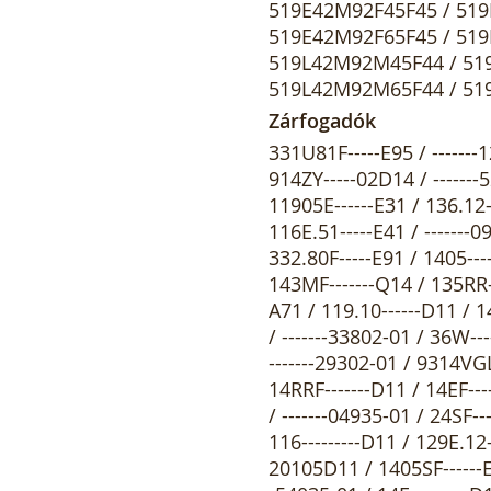
Zárfogadók
331U81F-----E95 / -------12802-01 / 116RR-------D11 / 139.52------E91 / 118RR-------A71 / 914ZY-----02D14 / -------52035-01 / 143.11------Q14 / -------33340-04 / 3705RR------E91 / 11905E------E31 / 136.12------E91 / 111U.21-----A71 / -------27735-04 / 116E.53-----E41 / 116E.51-----E41 / -------09601-01 / -------50235-04 / 136.53------E91 / E7----------D11 / 332.80F-----E91 / 1405--------E31 / 142UR-------Q34 / -------06801-04 / -------54135-01 / 143MF-------Q14 / 135RR-------E94 / -------13735-01 / 14.400520105E31 / 148W.10-----A71 / 119.10------D11 / 14210--------00 / 136.61------E91 / 34FF--------E91 / 14----------D11 / -------33802-01 / 36W---------E91 / 29V---------D11 / 126.13------D11 / 222----39740D11 / -------29302-01 / 9314VGL9----E31 / -------01101-01 / 220----11840D11 / -------52135-01 / 14RRF-------D11 / 14EF--------D11 / 24U400-A0605Q31 / -------16801-04 / 24EF--------D11 / -------04935-01 / 24SF--------D14 / 14S---------D14 / 143M23------Q14 / -------42640-01 / 116---------D11 / 129E.12-----D11 / 3405S-------E94 / 31205RR13535E91 / 24.400-20105D11 / 1405SF------E34 / -------03301-04 / 116E.11-----D11 / -------97335-04 / -------54035-01 / 14E---------D11 / 129.12------D11 / 342UF-------Q94 / -------40335-01 / 9314VGL10---E31 / 131.80------E34 / 11K----20002D11 / 118RRE------A71 / -------52335-01 / 143.12------Q14 / -------35540-04 / 116.11------D11 / -------31201-04 / 148W--------A71 / 129---------D11 / 202----11040E61 / 136.50------E91 / 111U.22-----A71 / -------26401-01 / 138W.13-----E91 / -------27835-04 / 116.23------D11 / 116E.52-----E41 / 34RR--------E91 / 131RRFF-----E14 / 136.23------F91 / 116.60------E41 / 332.208-----E91 / 1405E-------E31 / 142USR------Q34 / -------16035-04 / 24.460-20105D11 / 126E.11-----D11 / 143MR-------Q14 / -------02401-04 / 14.460520105E31 / 136.62------E91 / -------54335-01 / 34F---------E91 / 19E---------E31 / -------34301-01 / 116E.20-----D11 / -------43635-04 / 9314VGL12---E31 / 14ESF-------D14 / 126.11------D11 / -------53435-01 / 351U80-58135E91 / 24SFF-------D14 / -------28240-04 / 19E.240-----D11 / 331U--------E94 / 39----------E91 / -------44335-01 / -------92340-04 / 110----11240D11 / 1705RR------E41 / -------09035-04 / -------03135-04 / 3405--------E91 / 17RRE-------E41 / 13105-------E34 / -------33401-04 / 7480--------E00 / 342URF------Q94 / 9314RRVGL9--E31 / 131.81------E35 / -------00235-01 / 17EY--------D11 / 11805RR-----A71 / -------52235-01 / 143.20------Q14 / -------92840-04 / 125E--------D14 / 34U400-A0605Q91 / 136.51------E91 / 111U.13-----A71 / 119E.51-----E31 / -------32401-04 / -------28602-04 / 116.20------D11 / -------09801-01 / 136.63------F91 / 116.61------E41 / 332.218-----E91 / 1405EF------E31 / 142USRF-----Q34 / 115RR-------D14 / -------42035-04 / 119E--------D11 / 74-1---------04 / 143MRF------Q14 / 111U--------A71 / 34.460520105E91 / 19.200------D11 / 138W.10