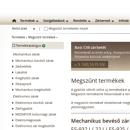
Termékek
Szolgáltatások
Rendelés
Zárkereső
Infotár
Nettó árak
|
Megszűnt termékeket mutat
Bruttó árak
Termékek
»
Megszűnt termékek
»
-
Termékkatalógus
Basi CX6 zárbetét
Kiemelkedő ár-érték arány. Középszint
Mechanikus zárak
fúrtpontos kulccsal, kódkártyával.
Mechanikus bevéső zárak
» 5 740,16 Ft-tól
Zárbetétek
Lakatok
Kiegészítő zárak
Megszűnt termékek
Zárpajzsok
Mechanikus kiegészítők
A gyártók időről-időre új termékekkel 
Megszűnt termékeink felsorolását a lenti
Elektromos zárak
Elektromos bevéső zárak
A megszűnt termékek részleteinek megte
jelölőnégyzetet.
Zárfogadók
MEDIATOR biztonsági zárak
Mechanikus bevéső zár
Elektromágnesek
Elektromos zár kiegészítők
ES-932 J / 22 J / ES-925 / 