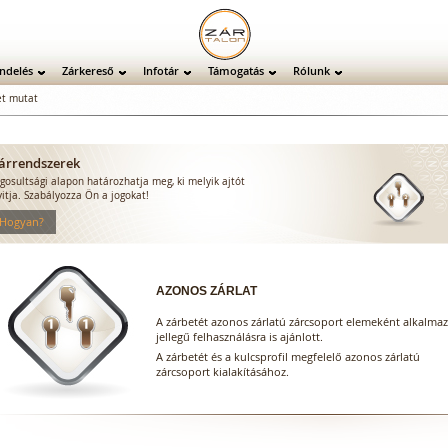
ndelés
Zárkereső
Infotár
Támogatás
Rólunk
t mutat
árrendszerek
ogosultsági alapon határozhatja meg, ki melyik ajtót
yitja. Szabályozza Ön a jogokat!
 Hogyan?
AZONOS ZÁRLAT
A zárbetét azonos zárlatú zárcsoport elemeként alkalmaz
jellegű felhasználásra is ajánlott.
A zárbetét és a kulcsprofil megfelelő azonos zárlatú
zárcsoport kialakításához.