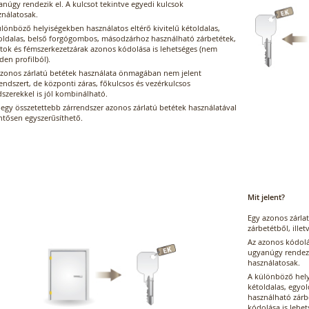
núgy rendezik el. A kulcsot tekintve egyedi kulcsok
ználatosak.
lönböző helyiségekben használatos eltérő kivitelű kétoldalas,
oldalas, belső forgógombos, másodzárhoz használható zárbetétek,
atok és fémszerkezetzárak azonos kódolása is lehetséges (nem
en profilból).
azonos zárlatú betétek használata önmagában nem jelent
endszert, de központi záras, főkulcsos és vezérkulcsos
szerekkel is jól kombinálható.
-egy összetettebb zárrendszer azonos zárlatú betétek használatával
ntősen egyszerűsíthető.
Mit jelent?
Egy azonos zárla
zárbetétből, illet
Az azonos kódolás
ugyanúgy rendezik
használatosak.
A különböző hely
kétoldalas, egyo
használható zárb
kódolása is lehe