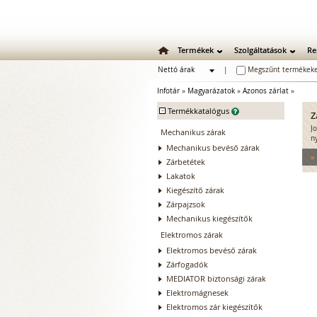
Termékek
Szolgáltatások
Re
Nettó árak
|
Megszűnt termékeke
Bruttó árak
Infotár
»
Magyarázatok
»
Azonos zárlat
»
-
Termékkatalógus
Z
J
Mechanikus zárak
n
Mechanikus bevéső zárak
»
Zárbetétek
Lakatok
Kiegészítő zárak
Zárpajzsok
Mechanikus kiegészítők
Elektromos zárak
Elektromos bevéső zárak
Zárfogadók
MEDIATOR biztonsági zárak
Elektromágnesek
Elektromos zár kiegészítők