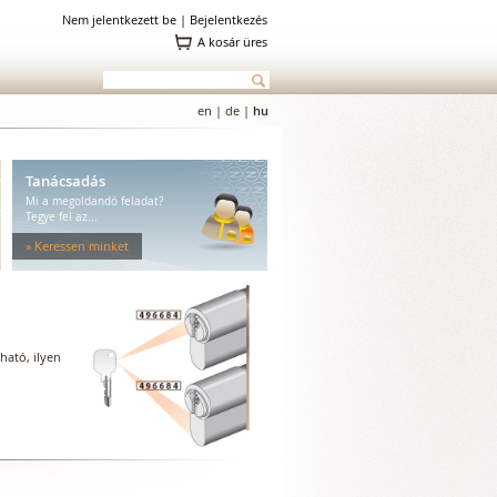
Nem jelentkezett be |
Bejelentkezés
A kosár üres
en
|
de
|
hu
Tanácsadás
Mi a megoldandó feladat?
Tegye fel az...
» Keressen minket
ható, ilyen