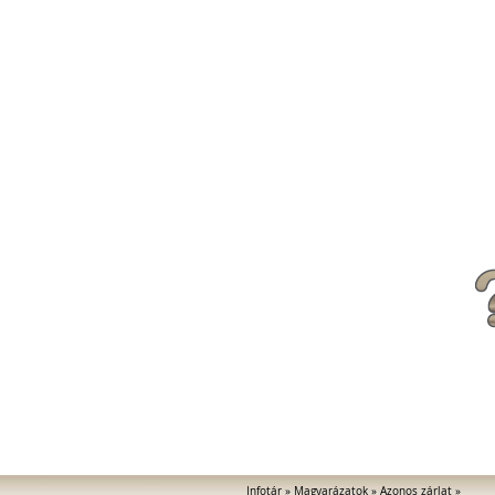
Infotár
»
Magyarázatok
»
Azonos zárlat
»