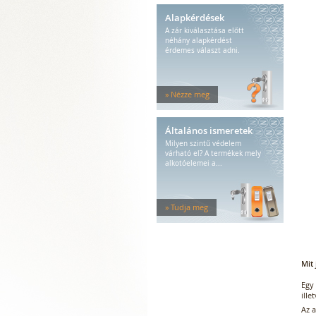
Alapkérdések
A zár kiválasztása előtt
néhány alapkérdést
érdemes választ adni.
» Nézze meg
Általános ismeretek
Milyen szintű védelem
várható el? A termékek mely
alkotóelemei a...
» Tudja meg
Mit 
Egy
ille
Az a