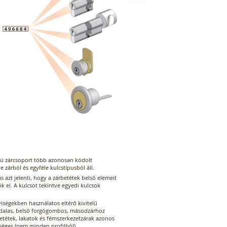
tú zárcsoport több azonosan kódolt
ve zárból és egyféle kulcstípusból áll.
 azt jelenti, hogy a zárbetétek belső elemeit
 el. A kulcsot tekintve egyedi kulcsok
iségekben használatos eltérő kivitelű
ldalas, belső forgógombos, másodzárhoz
etétek, lakatok és fémszerkezetzárak azonos
tséges (nem minden profilból).