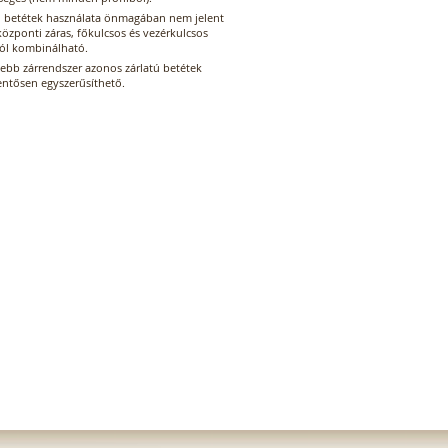
ú betétek használata önmagában nem jelent
központi záras, főkulcsos és vezérkulcsos
jól kombinálható.
tebb zárrendszer azonos zárlatú betétek
entősen egyszerűsíthető.