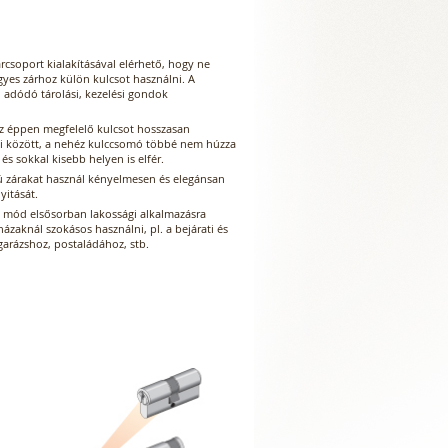
rcsoport kialakításával elérhető, hogy ne
gyes zárhoz külön kulcsot használni. A
l adódó tárolási, kezelési gondok
z éppen megfelelő kulcsot hosszasan
bi között, a nehéz kulccsomó többé nem húzza
 és sokkal kisebb helyen is elfér.
ú zárakat használ kényelmesen és elegánsan
nyitását.
si mód elsősorban lakossági alkalmazásra
 házaknál szokásos használni, pl. a bejárati és
garázshoz, postaládához, stb.