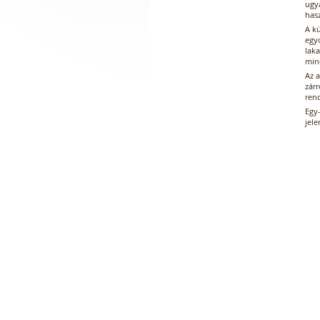
ugya
has
A kü
egy
lak
mind
Az 
zárr
rend
Egy
jele