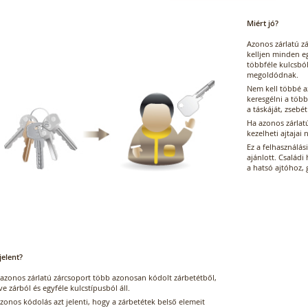
Miért jó?
Azonos zárlatú zá
kelljen minden e
többféle kulcsbó
megoldódnak.
Nem kell többé a
keresgélni a töb
a táskáját, zsebét
Ha azonos zárlat
kezelheti ajtajai 
Ez a felhasználá
ajánlott. Családi
a hatsó ajtóhoz, 
jelent?
 azonos zárlatú zárcsoport több azonosan kódolt zárbetétből,
tve zárból és egyféle kulcstípusból áll.
zonos kódolás azt jelenti, hogy a zárbetétek belső elemeit