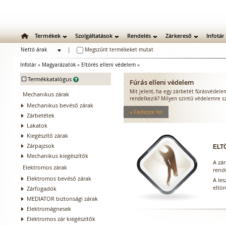
Termékek
Szolgáltatások
Rendelés
Zárkereső
Infotár
Nettó árak
|
Megszűnt termékeket mutat
Bruttó árak
Infotár
»
Magyarázatok
»
Eltörés elleni védelem
»
-
Termékkatalógus
Fúrás elleni védelem
Mit jelent, ha egy zárbetét fúrásvédel
Mechanikus zárak
rendelkezik? Milyen szintű védelemre s
Mechanikus bevéső zárak
» Fedezze fel
Zárbetétek
Lakatok
Kiegészítő zárak
Zárpajzsok
ELT
Mechanikus kiegészítők
A zár
Elektromos zárak
rende
Elektromos bevéső zárak
A les
eltör
Zárfogadók
MEDIATOR biztonsági zárak
Elektromágnesek
Elektromos zár kiegészítők