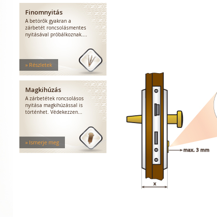
Finomnyitás
A betörők gyakran a
zárbetét roncsolásmentes
nyitásával próbálkoznak....
» Részletek
Magkihúzás
A zárbetétek roncsolásos
nyitása magkihúzással is
történhet. Védekezzen...
» Ismerje meg