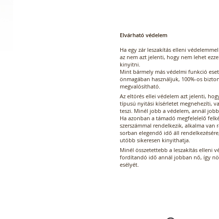
Elvárható védelem
Ha egy zár leszakítás elleni védelemmel
az nem azt jelenti, hogy nem lehet ezze
kinyitni.
Mint bármely más védelmi funkció ese
önmagában használjuk, 100%-os bizto
megvalósítható.
Az eltörés ellei védelem azt jelenti, hogy
típusú nyitási kísérletet megnehezíti, v
teszi. Minél jobb a védelem, annál job
Ha azonban a támadó megfelelelő felké
szerszámmal rendelkezik, alkalma van 
sorban elegendő idő áll rendelkezésére,
utóbb sikeresen kinyithatja.
Minél összetettebb a leszakítás elleni 
fordítandó idő annál jobban nő, így nö
esélyét.