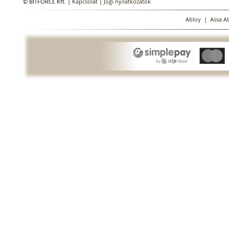
© BITFORCE Kft. |
Kapcsolat
|
Jogi nyilatkozatok
Abloy
|
Assa A