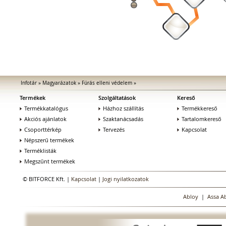
Infotár
»
Magyarázatok
»
Fúrás elleni védelem
»
Termékek
Szolgáltatások
Kereső
Termékkatalógus
Házhoz szállítás
Termékkereső
Akciós ajánlatok
Szaktanácsadás
Tartalomkereső
Csoporttérkép
Tervezés
Kapcsolat
Népszerű termékek
Terméklisták
Megszűnt termékek
© BITFORCE Kft. |
Kapcsolat
|
Jogi nyilatkozatok
Abloy
|
Assa A