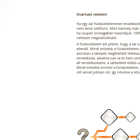
Elvárható védelem
Ha egy zár fúrásvédelemmel rendelkezik
nem lehet szétfúrni. Mint bármely más 
ha csupán önmagában használjuk, 100%
nehezen megvalósítható.
A fúrásvédelem azt jelenti, hogy a zár a
ellenáll. Minél erősebb a fúrásvédelem
azonban a támadó megfelelelő felkészü
rendelkezik, alkalma van rá és nem ut
áll rendelkezésére, a zárbetétet előbb-
Minél erősebb kivitelű a fúrsávédelem,
idő annál jobban nő, így növelve a lebu