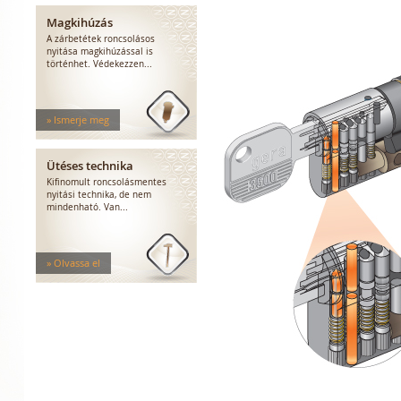
Magkihúzás
A zárbetétek roncsolásos
nyitása magkihúzással is
történhet. Védekezzen...
» Ismerje meg
Ütéses technika
Kifinomult roncsolásmentes
nyitási technika, de nem
mindenható. Van...
» Olvassa el