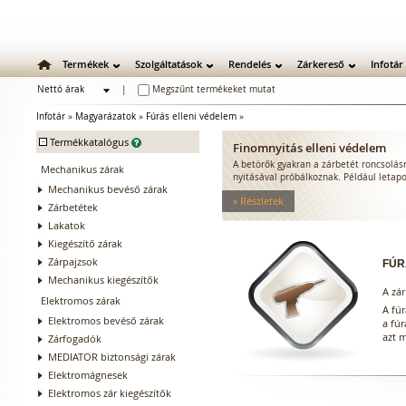
Termékek
Szolgáltatások
Rendelés
Zárkereső
Infotár
Nettó árak
|
Megszűnt termékeket mutat
Bruttó árak
Infotár
»
Magyarázatok
»
Fúrás elleni védelem
»
-
Termékkatalógus
Finomnyitás elleni védelem
A betörők gyakran a zárbetét roncsolá
Mechanikus zárak
nyitásával próbálkoznak. Például letapo
Mechanikus bevéső zárak
» Részletek
Zárbetétek
Lakatok
Kiegészítő zárak
Zárpajzsok
FÚR
Mechanikus kiegészítők
A zá
Elektromos zárak
A fúr
Elektromos bevéső zárak
a fúr
azt 
Zárfogadók
MEDIATOR biztonsági zárak
Elektromágnesek
Elektromos zár kiegészítők