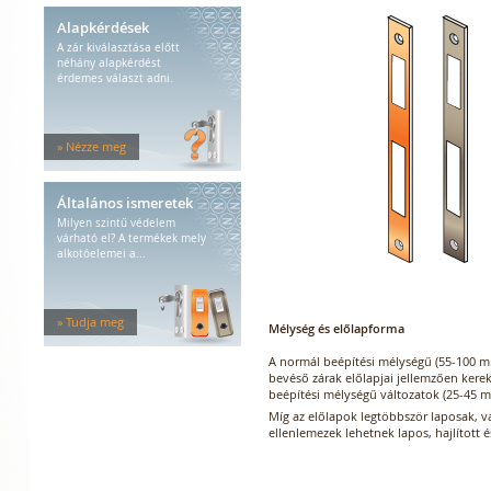
Alapkérdések
A zár kiválasztása előtt
néhány alapkérdést
érdemes választ adni.
» Nézze meg
Általános ismeretek
Milyen szintű védelem
várható el? A termékek mely
alkotóelemei a...
» Tudja meg
Mélység és előlapforma
A normál beépítési mélységű (55-100 
bevéső zárak előlapjai jellemzően kereke
beépítési mélységű változatok (25-45 m
Míg az előlapok legtöbbször laposak, v
ellenlemezek lehetnek lapos, hajlított é