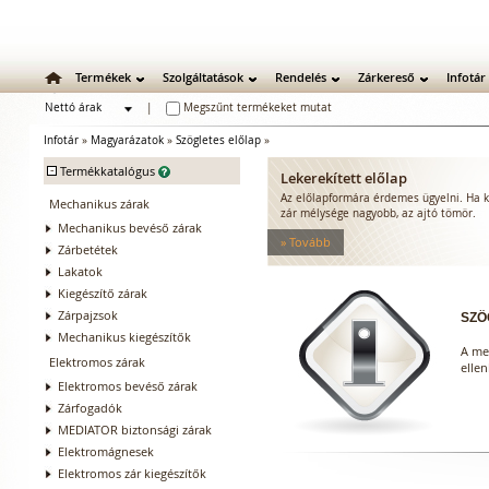
Termékek
Szolgáltatások
Rendelés
Zárkereső
Infotár
Nettó árak
|
Megszűnt termékeket mutat
Bruttó árak
Infotár
»
Magyarázatok
»
Szögletes előlap
»
-
Termékkatalógus
Lekerekített előlap
Az előlapformára érdemes ügyelni. Ha k
Mechanikus zárak
zár mélysége nagyobb, az ajtó tömör.
Mechanikus bevéső zárak
» Tovább
Zárbetétek
Lakatok
Kiegészítő zárak
Zárpajzsok
SZÖ
Mechanikus kiegészítők
A me
Elektromos zárak
elle
Elektromos bevéső zárak
Zárfogadók
MEDIATOR biztonsági zárak
Elektromágnesek
Elektromos zár kiegészítők