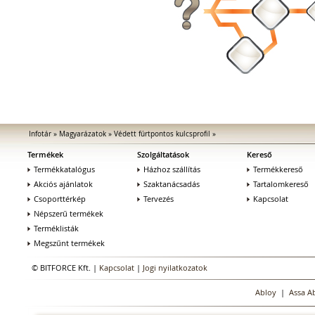
Infotár
»
Magyarázatok
»
Védett fúrtpontos kulcsprofil
»
Termékek
Szolgáltatások
Kereső
Termékkatalógus
Házhoz szállítás
Termékkereső
Akciós ajánlatok
Szaktanácsadás
Tartalomkereső
Csoporttérkép
Tervezés
Kapcsolat
Népszerű termékek
Terméklisták
Megszűnt termékek
© BITFORCE Kft. |
Kapcsolat
|
Jogi nyilatkozatok
Abloy
|
Assa A