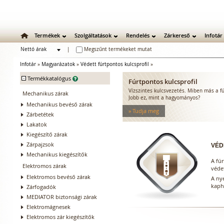
Termékek
Szolgáltatások
Rendelés
Zárkereső
Infotár
Nettó árak
|
Megszűnt termékeket mutat
Bruttó árak
Infotár
»
Magyarázatok
»
Védett fúrtpontos kulcsprofil
»
-
Termékkatalógus
Fúrtpontos kulcsprofil
Vízszintes kulcsvezetés. Miben más a fú
Mechanikus zárak
Jobb ez, mint a hagyományos?
Mechanikus bevéső zárak
» Tudja meg
Zárbetétek
Lakatok
Kiegészítő zárak
Zárpajzsok
VÉD
Mechanikus kiegészítők
A fúr
Elektromos zárak
védet
Elektromos bevéső zárak
A ny
kaph
Zárfogadók
MEDIATOR biztonsági zárak
Elektromágnesek
Elektromos zár kiegészítők