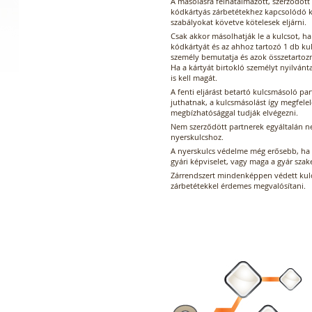
A másolásra felhatalmazott, szerződött 
kódkártyás zárbetétekhez kapcsolódó k
szabályokat követve kötelesek eljárni.
Csak akkor másolhatják le a kulcsot, ha
kódkártyát és az ahhoz tartozó 1 db ku
személy bemutatja és azok összetartoz
Ha a kártyát birtokló személyt nyilvánt
is kell magát.
A fenti eljárást betartó kulcsmásoló pa
juthatnak, a kulcsmásolást így megfel
megbízhatósággal tudják elvégezni.
Nem szerződött partnerek egyáltalán n
nyerskulcshoz.
A nyerskulcs védelme még erősebb, ha a
gyári képviselet, vagy maga a gyár szak
Zárrendszert mindenképpen védett kulc
zárbetétekkel érdemes megvalósítani.