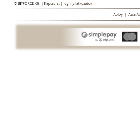
© BITFORCE Kft. |
Kapcsolat
|
Jogi nyilatkozatok
Abloy
|
Assa A