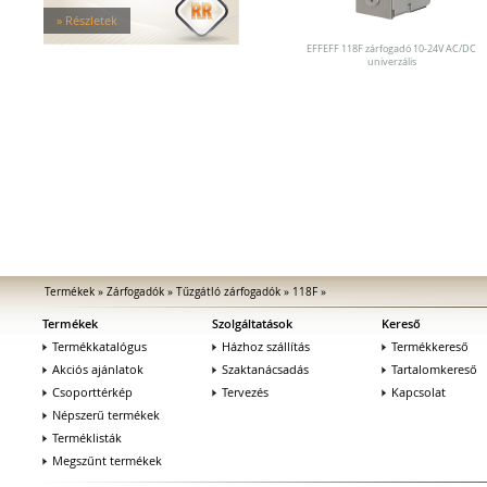
Tűzgátló zárfogadók
» Részletek
Nagy biztonságú zárfogadók
Zárfogadók üvegajtókhoz
EFFEFF 118F zárfogadó 10-24V AC/DC
univerzális
Zárfogadók hevederzárakhoz
Zárfogadók tolóajtókhoz
Speciális zárfogadók
Vak zárfogadók
Kiegészítők zárfogadókhoz
MEDIATOR biztonsági zárak
Elektromágnesek
Elektromos zár kiegészítők
Termékek
»
Zárfogadók
»
Tűzgátló zárfogadók
»
118F
»
Termékek
Szolgáltatások
Kereső
Termékkatalógus
Házhoz szállítás
Termékkereső
Akciós ajánlatok
Szaktanácsadás
Tartalomkereső
Csoporttérkép
Tervezés
Kapcsolat
Népszerű termékek
Terméklisták
Megszűnt termékek