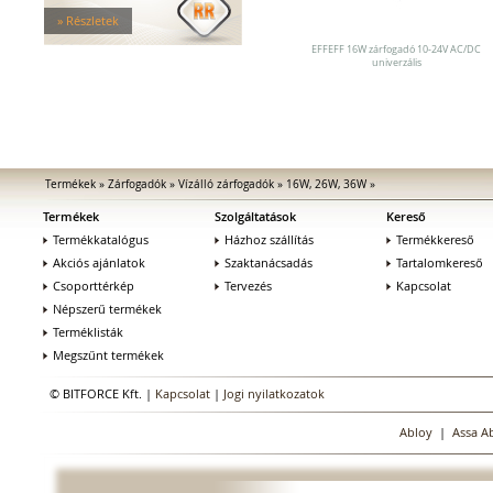
Tűzgátló zárfogadók
» Részletek
Nagy biztonságú zárfogadók
Zárfogadók üvegajtókhoz
EFFEFF 16W zárfogadó 10-24V AC/DC
univerzális
Zárfogadók hevederzárakhoz
Zárfogadók tolóajtókhoz
Speciális zárfogadók
Vak zárfogadók
Kiegészítők zárfogadókhoz
MEDIATOR biztonsági zárak
Termékek
»
Zárfogadók
»
Vízálló zárfogadók
»
16W, 26W, 36W
»
Elektromágnesek
Termékek
Szolgáltatások
Kereső
Elektromos zár kiegészítők
Termékkatalógus
Házhoz szállítás
Termékkereső
Akciós ajánlatok
Szaktanácsadás
Tartalomkereső
Csoporttérkép
Tervezés
Kapcsolat
Népszerű termékek
Terméklisták
Megszűnt termékek
© BITFORCE Kft. |
Kapcsolat
|
Jogi nyilatkozatok
Abloy
|
Assa A