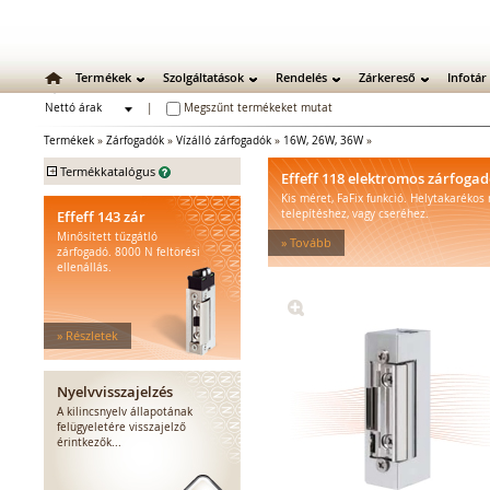
Termékek
Szolgáltatások
Rendelés
Zárkereső
Infotár
Nettó árak
|
Megszűnt termékeket mutat
Bruttó árak
Termékek
»
Zárfogadók
»
Vízálló zárfogadók
»
16W, 26W, 36W
»
+
Termékkatalógus
Effeff 118 elektromos zárfoga
Kis méret, FaFix funkció. Helytakarékos
Mechanikus zárak
Effeff 143 zár
telepítéshez, vagy cseréhez.
Mechanikus bevéső zárak
Minősített tűzgátló
» Tovább
Zárbetétek
zárfogadó. 8000 N feltörési
ellenállás.
Lakatok
Kiegészítő zárak
Zárpajzsok
» Részletek
Mechanikus kiegészítők
Elektromos zárak
Elektromos bevéső zárak
Nyelvvisszajelzés
Zárfogadók
A kilincsnyelv állapotának
felügyeletére visszajelző
Standard zárfogadók
érintkezők...
Vízálló zárfogadók
Füstgátló zárfogadók