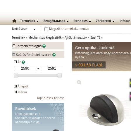
Termékek
Szolgáltatások
Rendelés
Zárkereső
Infotár
Nettó árak
|
Megszűnt termékeket mutat
Bruttó árak
Termékek
»
Mechanikus kiegészítők
»
Ajtókitámasztók
»
Basi TS
»
+
Termékkatalógus
Gera optikai kitekintő
Biztonsági kitekintő, hogy kinézhessen, 
-
Mechanikus zárak
Szűrés feltételek szerint
nyitna.
Mechanikus bevéső zárak
-
Ár
» 901,58 Ft-tól
Zárbetétek
Lakatok
Kiegészítő zárak
Zárpajzsok
+
Állapot
Mechanikus kiegészítők
+
Márka
Kifutó
Ajtókitámasztók
BASI
Kijelölések törlése
Fémszerkezetzárak
Optikai kitekintők
Rövidítések
Kerékpárzárak
Nem igazodik el a
rövidítések között? Nehezen
Ellenlemezek
azonosítja a cikk...
Bútorzárak