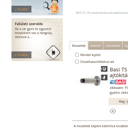
Elektromos zárak
Elektromos bevéső zárak
» Tovább
Zárfogadók
BASI TS 120 rozsdamentes acél ajtókitámasz
MEDIATOR biztonsági zárak
Felületi szerelés
Elektromágnesek
Ha a zár gyors és egyszerű
Elektromos zár kiegészítők
telepítésén van a hangsúly,
válassza a...
Modellek
Adatok
Letöltések
Gy
» Tovább
Mindet kijelöl
Összehasonlításhoz ad
Basi TS
ajtókit
cikkszám:
P0
gyártói cikk
Mag. (
A modellek képére kattintva továbblé