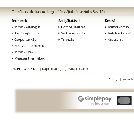
Termékek
»
Mechanikus kiegészítők
»
Ajtókitámasztók
»
Basi TS
»
Termékek
Szolgáltatások
Kereső
Termékkatalógus
Házhoz szállítás
Termékkereső
Akciós ajánlatok
Szaktanácsadás
Tartalomkereső
Csoporttérkép
Tervezés
Kapcsolat
Népszerű termékek
Terméklisták
Megszűnt termékek
© BITFORCE Kft. |
Kapcsolat
|
Jogi nyilatkozatok
Abloy
|
Assa A