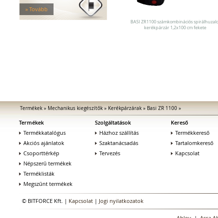
Elektromos zárak
» Tovább
Elektromos bevéső zárak
Zárfogadók
BASI ZR1100 számkombinációs spirálhuzalo
kerékpárzár 1,2x100 cm fekete
MEDIATOR biztonsági zárak
Elektromágnesek
Elektromos zár kiegészítők
Termékek
»
Mechanikus kiegészítők
»
Kerékpárzárak
»
Basi ZR 1100
»
Termékek
Szolgáltatások
Kereső
Termékkatalógus
Házhoz szállítás
Termékkereső
Akciós ajánlatok
Szaktanácsadás
Tartalomkereső
Csoporttérkép
Tervezés
Kapcsolat
Népszerű termékek
Terméklisták
Megszűnt termékek
© BITFORCE Kft. |
Kapcsolat
|
Jogi nyilatkozatok
Abloy
|
Assa A