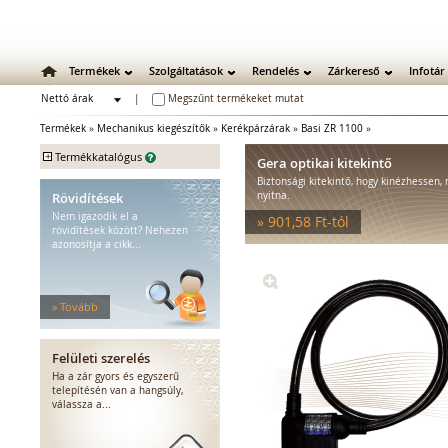
Termékek
Szolgáltatások
Rendelés
Zárkereső
Infotár
Nettó árak
|
Megszűnt termékeket mutat
Bruttó árak
Termékek
»
Mechanikus kiegészítők
»
Kerékpárzárak
»
Basi ZR 1100
»
+
Termékkatalógus
Gera optikai kitekintő
Biztonsági kitekintő, hogy kinézhessen, 
Mechanikus zárak
Rövidítések
nyitna.
Mechanikus bevéső zárak
Nem igazodik el a
» 901,58 Ft-tól
Zárbetétek
rövidítések között? Nehezen
azonosítja a cikk...
Lakatok
Kiegészítő zárak
Zárpajzsok
» Tovább
Mechanikus kiegészítők
Ajtókitámasztók
Fémszerkezetzárak
Felületi szerelés
Optikai kitekintők
Ha a zár gyors és egyszerű
Kerékpárzárak
telepítésén van a hangsúly,
válassza a...
Ellenlemezek
Bútorzárak