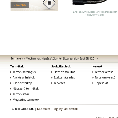
Elektromos zárak
» Tovább
Elektromos bevéső zárak
Zárfogadók
BASI ZR1201 kulcsos láncos kerékpárzár
1,8x120cm fekete
MEDIATOR biztonsági zárak
Elektromágnesek
Elektromos zár kiegészítők
Termékek
»
Mechanikus kiegészítők
»
Kerékpárzárak
»
Basi ZR 1201
»
Termékek
Szolgáltatások
Kereső
Termékkatalógus
Házhoz szállítás
Termékkereső
Akciós ajánlatok
Szaktanácsadás
Tartalomkereső
Csoporttérkép
Tervezés
Kapcsolat
Népszerű termékek
Terméklisták
Megszűnt termékek
© BITFORCE Kft. |
Kapcsolat
|
Jogi nyilatkozatok
Abloy
|
Assa A