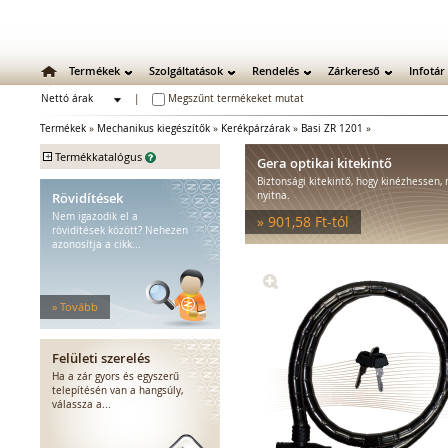
Termékek
Szolgáltatások
Rendelés
Zárkereső
Infotár
Nettó árak
|
Megszűnt termékeket mutat
Bruttó árak
Termékek
»
Mechanikus kiegészítők
»
Kerékpárzárak
»
Basi ZR 1201
»
+
Termékkatalógus
Gera optikai kitekintő
Biztonsági kitekintő, hogy kinézhessen, 
Mechanikus zárak
Rövidítések
nyitna.
Mechanikus bevéső zárak
Nem igazodik el a
» 901,58 Ft-tól
Zárbetétek
rövidítések között? Nehezen
azonosítja a cikk...
Lakatok
Kiegészítő zárak
Zárpajzsok
» Tovább
Mechanikus kiegészítők
Ajtókitámasztók
Fémszerkezetzárak
Felületi szerelés
Optikai kitekintők
Ha a zár gyors és egyszerű
Kerékpárzárak
telepítésén van a hangsúly,
válassza a...
Ellenlemezek
Bútorzárak