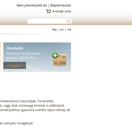
Nem jelentkezett be |
Bejelentkezés
A kosár üres
hu
|
en
|
de
Rendelés
Rendeljen kényelmesen,
gyorsan, egyszerűen!
» Hogyan?
lmazásokhoz használják. Fa keretek,
k, vagy akár műanyag keretek is elláthatók
rülményekhez igazodva sokféle lapos előlap áll
és zárnyelv kivágással.