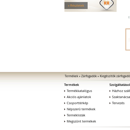
Tűzgátló zárfogadók
» Részletek
Nagy biztonságú zárfogadók
Zárfogadók üvegajtókhoz
E
Zárfogadók hevederzárakhoz
Zárfogadók tolóajtókhoz
Speciális zárfogadók
Vak zárfogadók
Kiegészítők zárfogadókhoz
MEDIATOR biztonsági zárak
Elektromágnesek
Elektromos zár kiegészítők
Termékek
»
Zárfogadók
»
Kiegészítők zárfogad
Termékek
Szolgáltatáso
Termékkatalógus
Házhoz száll
Akciós ajánlatok
Szaktanács
Csoporttérkép
Tervezés
Népszerű termékek
Terméklisták
Megszűnt termékek