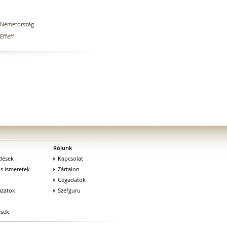
Németország
Effeff
Rólunk
dések
Kapcsolat
os ismeretek
Zártalon
Cégadatok
zatok
Széfguru
ések