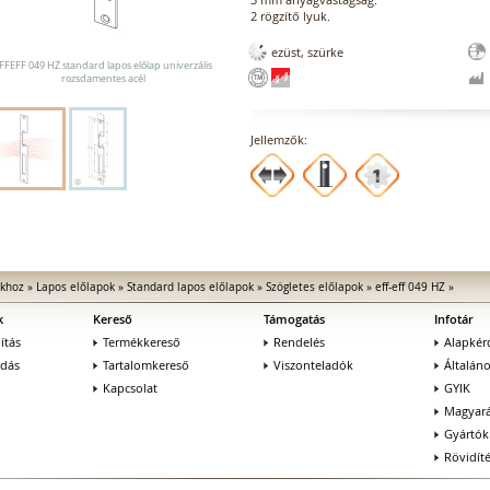
2 rögzítő lyuk.
ezüst, szürke
FFEFF 049 HZ standard lapos előlap univerzális
rozsdamentes acél
Jellemzők:
ókhoz
»
Lapos előlapok
»
Standard lapos előlapok
»
Szögletes előlapok
»
eff-eff 049 HZ
»
k
Kereső
Támogatás
Infotár
ítás
Termékkereső
Rendelés
Alapkér
adás
Tartalomkereső
Viszonteladók
Általán
Kapcsolat
GYIK
Magyará
Gyártók
Rövidít