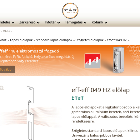
ndelés
Zárkereső
Infotár
Támogatás
Rólunk
t mutat
ókhoz
»
Lapos előlapok
»
Standard lapos előlapok
»
Szögletes előlapok
»
eff-eff 049 HZ
»
ffeff 118 elektromos zárfogadó
is méret, FaFix funkció. Helytakarékos megoldás új
elepítéshez, vagy cseréhez.
 Tovább
eff-eff 049 HZ előlap
Effeff
A lapos előlapokat a legkülönbözőbb alka
gerébtokos alumínium keretek, acél kerete
lapos előlappal. A változatos beépítési kö
rendelkezésre.
Szögletes standard lapos előlapok kilincs- 
Univerzális balos-jobbos kivitel.
3 mm anyagvastagság.