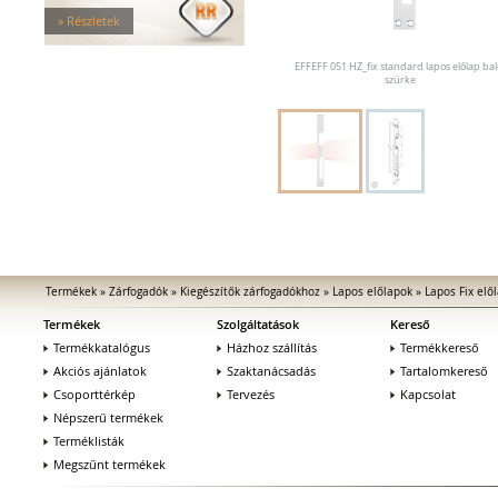
Tűzgátló zárfogadók
» Részletek
Nagy biztonságú zárfogadók
Zárfogadók üvegajtókhoz
EFFEFF 051 HZ_fix standard lapos előlap bal
Zárfogadók hevederzárakhoz
szürke
Zárfogadók tolóajtókhoz
Speciális zárfogadók
Vak zárfogadók
Kiegészítők zárfogadókhoz
MEDIATOR biztonsági zárak
Elektromágnesek
Elektromos zár kiegészítők
Termékek
»
Zárfogadók
»
Kiegészítők zárfogadókhoz
»
Lapos előlapok
»
Lapos Fix elő
Termékek
Szolgáltatások
Kereső
Termékkatalógus
Házhoz szállítás
Termékkereső
Akciós ajánlatok
Szaktanácsadás
Tartalomkereső
Csoporttérkép
Tervezés
Kapcsolat
Népszerű termékek
Terméklisták
Megszűnt termékek