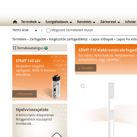
Termékek
Szolgáltatások
Rendelés
Zárkereső
Infotár
Nettó árak
|
Megszűnt termékeket mutat
Bruttó árak
Termékek
»
Zárfogadók
»
Kiegészítők zárfogadókhoz
»
Lapos előlapok
»
Lapos Fix elő
+
Termékkatalógus
Effeff 118 elektromos zárfoga
Kis méret, FaFix funkció. Helytakarékos
Mechanikus zárak
Effeff 143 zár
telepítéshez, vagy cseréhez.
Mechanikus bevéső zárak
Minősített tűzgátló
» Tovább
Zárbetétek
zárfogadó. 8000 N feltörési
ellenállás.
Lakatok
Kiegészítő zárak
Zárpajzsok
» Részletek
Mechanikus kiegészítők
Elektromos zárak
Elektromos bevéső zárak
Nyelvvisszajelzés
Zárfogadók
A kilincsnyelv állapotának
felügyeletére visszajelző
Standard zárfogadók
érintkezők...
Vízálló zárfogadók
Füstgátló zárfogadók