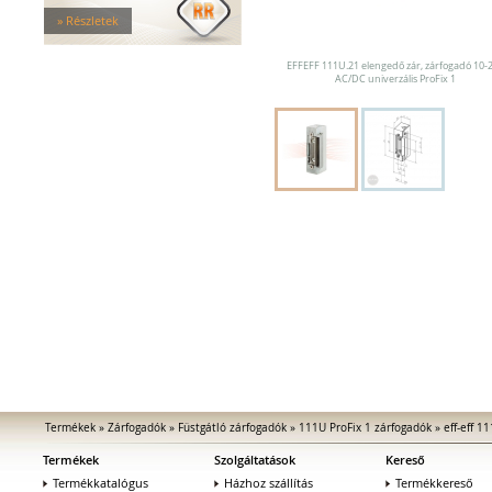
Tűzgátló zárfogadók
» Részletek
Nagy biztonságú zárfogadók
Zárfogadók üvegajtókhoz
EFFEFF 111U.21 elengedő zár, zárfogadó 10-
Zárfogadók hevederzárakhoz
AC/DC univerzális ProFix 1
Zárfogadók tolóajtókhoz
Speciális zárfogadók
Vak zárfogadók
Kiegészítők zárfogadókhoz
MEDIATOR biztonsági zárak
Elektromágnesek
Elektromos zár kiegészítők
Termékek
»
Zárfogadók
»
Füstgátló zárfogadók
»
111U ProFix 1 zárfogadók
»
eff-eff 1
Termékek
Szolgáltatások
Kereső
Termékkatalógus
Házhoz szállítás
Termékkereső