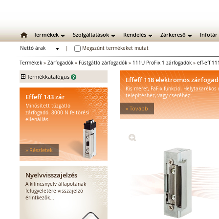
Termékek
Szolgáltatások
Rendelés
Zárkereső
Infotár
Nettó árak
|
Megszűnt termékeket mutat
Bruttó árak
Termékek
»
Zárfogadók
»
Füstgátló zárfogadók
»
111U ProFix 1 zárfogadók
»
eff-eff 1
+
Termékkatalógus
Effeff 118 elektromos zárfoga
Kis méret, FaFix funkció. Helytakarékos
Mechanikus zárak
Effeff 143 zár
telepítéshez, vagy cseréhez.
Mechanikus bevéső zárak
Minősített tűzgátló
» Tovább
Zárbetétek
zárfogadó. 8000 N feltörési
ellenállás.
Lakatok
Kiegészítő zárak
Zárpajzsok
» Részletek
Mechanikus kiegészítők
Elektromos zárak
Elektromos bevéső zárak
Nyelvvisszajelzés
Zárfogadók
A kilincsnyelv állapotának
felügyeletére visszajelző
Standard zárfogadók
érintkezők...
Vízálló zárfogadók
Füstgátló zárfogadók