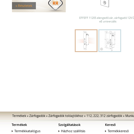
Tűzgátló zárfogadók
» Részletek
Nagy biztonságú zárfogadók
Zárfogadók üvegajtókhoz
EFFEFF 11205 elengedő zár, zárfogadó 12V 
Zárfogadók hevederzárakhoz
eE univerzális
Zárfogadók tolóajtókhoz
Speciális zárfogadók
Vak zárfogadók
Kiegészítők zárfogadókhoz
MEDIATOR biztonsági zárak
Elektromágnesek
Elektromos zár kiegészítők
Termékek
»
Zárfogadók
»
Zárfogadók tolóajtókhoz
»
112, 222, 312 zárfogadók
»
Munka
Termékek
Szolgáltatások
Kereső
Termékkatalógus
Házhoz szállítás
Termékkereső