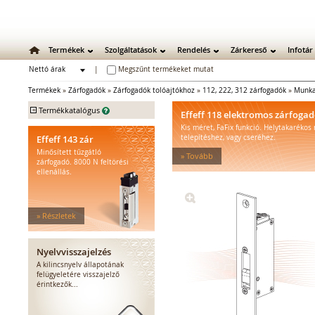
Termékek
Szolgáltatások
Rendelés
Zárkereső
Infotár
Nettó árak
|
Megszűnt termékeket mutat
Bruttó árak
Termékek
»
Zárfogadók
»
Zárfogadók tolóajtókhoz
»
112, 222, 312 zárfogadók
»
Munka
+
Termékkatalógus
Effeff 118 elektromos zárfoga
Kis méret, FaFix funkció. Helytakarékos
Mechanikus zárak
Effeff 143 zár
telepítéshez, vagy cseréhez.
Mechanikus bevéső zárak
Minősített tűzgátló
» Tovább
Zárbetétek
zárfogadó. 8000 N feltörési
ellenállás.
Lakatok
Kiegészítő zárak
Zárpajzsok
» Részletek
Mechanikus kiegészítők
Elektromos zárak
Elektromos bevéső zárak
Nyelvvisszajelzés
Zárfogadók
A kilincsnyelv állapotának
felügyeletére visszajelző
Standard zárfogadók
érintkezők...
Vízálló zárfogadók
Füstgátló zárfogadók