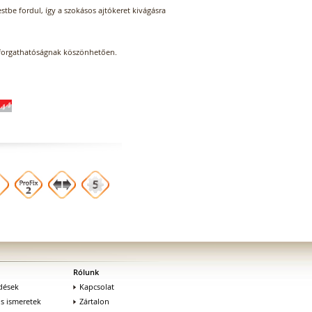
stbe fordul, így a szokásos ajtókeret kivágásra
elforgathatóságnak köszönhetően.
Rólunk
dések
Kapcsolat
os ismeretek
Zártalon