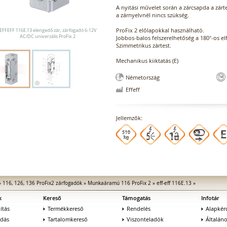
A nyitási művelet során a zárcsapda a zárte
a zárnyelvnél nincs szükség.
ProFix 2 előlapokkal használható.
EFFEFF 116E.13 elengedő zár, zárfogadó 6-12V
AC/DC univerzális ProFix 2
Jobbos-balos felszerelhetőség a 180°-os 
Szimmetrikus zártest.
Mechanikus kiiktatás (E)
Németország
Effeff
Jellemzők:
»
116, 126, 136 ProFix2 zárfogadók
»
Munkaáramú 116 ProFix 2
»
eff-eff 116E.13
»
k
Kereső
Támogatás
Infotár
ítás
Termékkereső
Rendelés
Alapkér
adás
Tartalomkereső
Viszonteladók
Általán