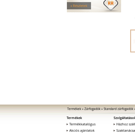
Tűzgátló zárfogadók
» Részletek
Nagy biztonságú zárfogadók
Zárfogadók üvegajtókhoz
Zárfogadók hevederzárakhoz
Zárfogadók tolóajtókhoz
Speciális zárfogadók
Vak zárfogadók
Kiegészítők zárfogadókhoz
MEDIATOR biztonsági zárak
Elektromágnesek
Elektromos zár kiegészítők
Termékek
»
Zárfogadók
»
Standard zárfogadók
Termékek
Szolgáltatáso
Termékkatalógus
Házhoz száll
Akciós ajánlatok
Szaktanács