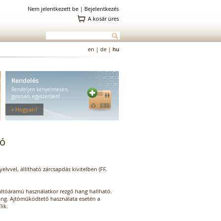
Nem jelentkezett be |
Bejelentkezés
A kosár üres
en
|
de
|
hu
Rendelés
Rendeljen kényelmesen,
gyorsan, egyszerűen!
» Hogyan?
dó
lvvel, állítható zárcsapdás kivitelben (FF,
Váltóáramú használatkor rezgő hang hallható.
ng. Ajtóműködtető használata esetén a
lik.