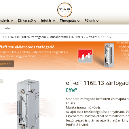
ndelés
Zárkereső
Infotár
Támogatás
Rólunk
t mutat
»
116, 126, 136 ProFix2 zárfogadók
»
Munkaáramú 116 ProFix 2
»
eff-eff 116E.13
»
ffeff 118 elektromos zárfogadó
is méret, FaFix funkció. Helytakarékos megoldás új
elepítéshez, vagy cseréhez.
 Tovább
eff-eff 116E.13 zárfoga
Effeff
Standard zárfogadó kerekített zárcsapda nye
FaFix).
Munkaáramú működés.
Az ajtó csak feszültségadáskor nyitható. 
Egyenáramú használatnál nem hallható ha
feszültségadás után az ajtó láthatóan kinyí
ProFix 2 kivitel.