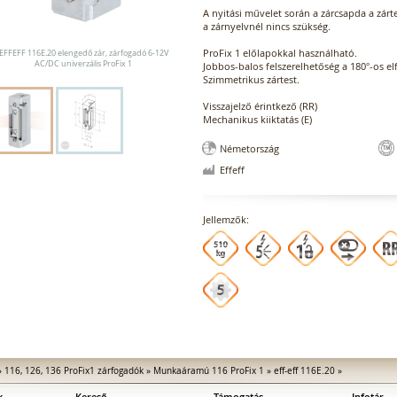
A nyitási művelet során a zárcsapda a zárte
a zárnyelvnél nincs szükség.
ProFix 1 előlapokkal használható.
EFFEFF 116E.20 elengedő zár, zárfogadó 6-12V
AC/DC univerzális ProFix 1
Jobbos-balos felszerelhetőség a 180°-os 
Szimmetrikus zártest.
Visszajelző érintkező (RR)
Mechanikus kiiktatás (E)
Németország
Effeff
Jellemzők:
»
116, 126, 136 ProFix1 zárfogadók
»
Munkaáramú 116 ProFix 1
»
eff-eff 116E.20
»
k
Kereső
Támogatás
Infotár