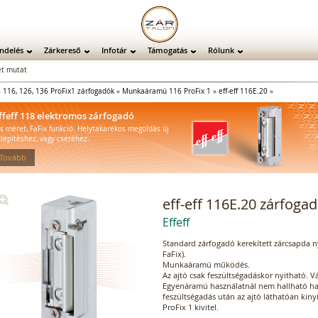
ndelés
Zárkereső
Infotár
Támogatás
Rólunk
t mutat
»
116, 126, 136 ProFix1 zárfogadók
»
Munkaáramú 116 ProFix 1
»
eff-eff 116E.20
»
ffeff 118 elektromos zárfogadó
is méret, FaFix funkció. Helytakarékos megoldás új
elepítéshez, vagy cseréhez.
 Tovább
eff-eff 116E.20 zárfoga
Effeff
Standard zárfogadó kerekített zárcsapda nye
FaFix).
Munkaáramú működés.
Az ajtó csak feszültségadáskor nyitható. 
Egyenáramú használatnál nem hallható ha
feszültségadás után az ajtó láthatóan kinyí
ProFix 1 kivitel.