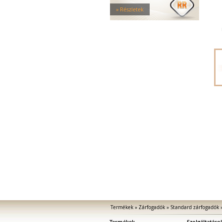
Tűzgátló zárfogadók
» Részletek
Nagy biztonságú zárfogadók
Zárfogadók üvegajtókhoz
Zárfogadók hevederzárakhoz
Zárfogadók tolóajtókhoz
Speciális zárfogadók
Vak zárfogadók
Kiegészítők zárfogadókhoz
MEDIATOR biztonsági zárak
Elektromágnesek
Elektromos zár kiegészítők
Termékek
»
Zárfogadók
»
Standard zárfogadók
Termékek
Szolgáltatáso