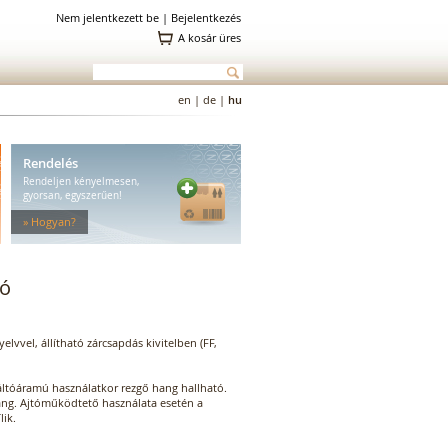
Nem jelentkezett be |
Bejelentkezés
A kosár üres
en
|
de
|
hu
Rendelés
Rendeljen kényelmesen,
gyorsan, egyszerűen!
» Hogyan?
dó
lvvel, állítható zárcsapdás kivitelben (FF,
Váltóáramú használatkor rezgő hang hallható.
ng. Ajtóműködtető használata esetén a
lik.