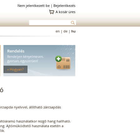
Nem jelentkezett be |
Bejelentkezés
A kosár üres
en
|
de
|
hu
Rendelés
Rendeljen kényelmesen,
gyorsan, egyszerűen!
» Hogyan?
dó
rcsapda nyelvvel, állítható zárcsapdás
Váltóáramú használatkor rezgő hang hallható.
ng. Ajtóműködtető használata esetén a
lik.