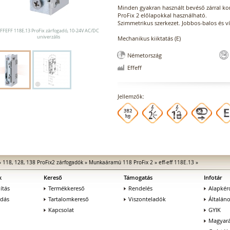
Minden gyakran használt bevéső zárral kom
ProFix 2 előlapokkal használható.
Szimmetrikus szerkezet. Jobbos-balos és ví
FFEFF 118E.13 ProFix zárfogadó, 10-24V AC/DC
univerzális
Mechanikus kiiktatás (E)
Németország
Effeff
Jellemzők:
»
118, 128, 138 ProFix2 zárfogadók
»
Munkaáramú 118 ProFix 2
»
eff-eff 118E.13
»
k
Kereső
Támogatás
Infotár
ítás
Termékkereső
Rendelés
Alapkér
adás
Tartalomkereső
Viszonteladók
Általán
Kapcsolat
GYIK
Magyará