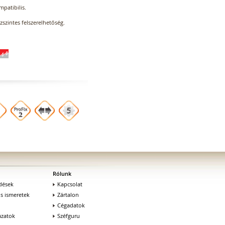
patibilis.
zszintes felszerelhetőség.
Rólunk
dések
Kapcsolat
os ismeretek
Zártalon
Cégadatok
zatok
Széfguru