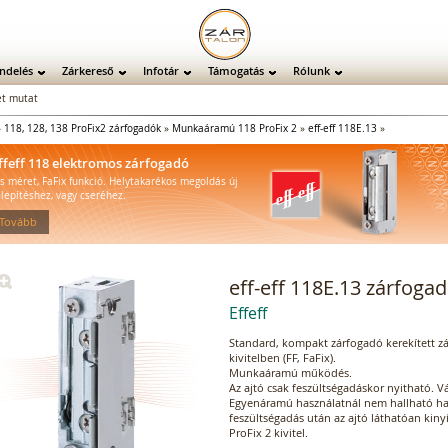
ndelés
Zárkereső
Infotár
Támogatás
Rólunk
t mutat
»
118, 128, 138 ProFix2 zárfogadók
»
Munkaáramú 118 ProFix 2
»
eff-eff 118E.13
»
ffeff 118 elektromos zárfogadó
is méret, FaFix funkció. Helytakarékos megoldás új
elepítéshez, vagy cseréhez.
 Tovább
eff-eff 118E.13 zárfoga
Effeff
Standard, kompakt zárfogadó kerekített zá
kivitelben (FF, FaFix).
Munkaáramú működés.
Az ajtó csak feszültségadáskor nyitható. 
Egyenáramú használatnál nem hallható ha
feszültségadás után az ajtó láthatóan kinyí
ProFix 2 kivitel.