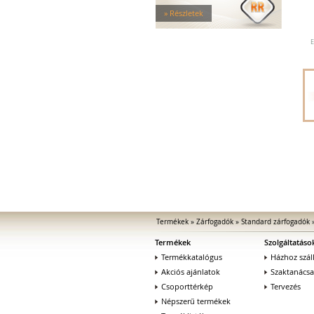
Tűzgátló zárfogadók
» Részletek
Nagy biztonságú zárfogadók
Zárfogadók üvegajtókhoz
E
Zárfogadók hevederzárakhoz
Zárfogadók tolóajtókhoz
Speciális zárfogadók
Vak zárfogadók
Kiegészítők zárfogadókhoz
MEDIATOR biztonsági zárak
Elektromágnesek
Elektromos zár kiegészítők
Termékek
»
Zárfogadók
»
Standard zárfogadók
Termékek
Szolgáltatáso
Termékkatalógus
Házhoz száll
Akciós ajánlatok
Szaktanács
Csoporttérkép
Tervezés
Népszerű termékek