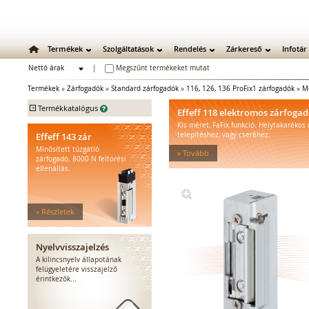
Termékek
Szolgáltatások
Rendelés
Zárkereső
Infotár
Nettó árak
|
Megszűnt termékeket mutat
Bruttó árak
Termékek
»
Zárfogadók
»
Standard zárfogadók
»
116, 126, 136 ProFix1 zárfogadók
»
M
+
Termékkatalógus
Effeff 118 elektromos zárfoga
Kis méret, FaFix funkció. Helytakarékos
Mechanikus zárak
Effeff 143 zár
telepítéshez, vagy cseréhez.
Mechanikus bevéső zárak
Minősített tűzgátló
» Tovább
Zárbetétek
zárfogadó. 8000 N feltörési
ellenállás.
Lakatok
Kiegészítő zárak
Zárpajzsok
» Részletek
Mechanikus kiegészítők
Elektromos zárak
Elektromos bevéső zárak
Nyelvvisszajelzés
Zárfogadók
A kilincsnyelv állapotának
felügyeletére visszajelző
Standard zárfogadók
érintkezők...
Vízálló zárfogadók
Füstgátló zárfogadók