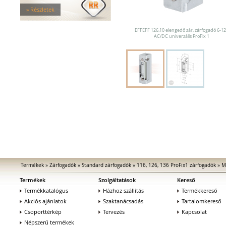
Tűzgátló zárfogadók
» Részletek
Nagy biztonságú zárfogadók
Zárfogadók üvegajtókhoz
EFFEFF 126.10 elengedő zár, zárfogadó 6-1
Zárfogadók hevederzárakhoz
AC/DC univerzális ProFix 1
Zárfogadók tolóajtókhoz
Speciális zárfogadók
Vak zárfogadók
Kiegészítők zárfogadókhoz
MEDIATOR biztonsági zárak
Elektromágnesek
Elektromos zár kiegészítők
Termékek
»
Zárfogadók
»
Standard zárfogadók
»
116, 126, 136 ProFix1 zárfogadók
»
M
Termékek
Szolgáltatások
Kereső
Termékkatalógus
Házhoz szállítás
Termékkereső
Akciós ajánlatok
Szaktanácsadás
Tartalomkereső
Csoporttérkép
Tervezés
Kapcsolat
Népszerű termékek