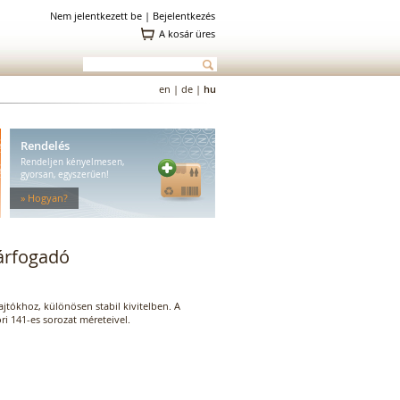
Nem jelentkezett be |
Bejelentkezés
A kosár üres
en
|
de
|
hu
Rendelés
Rendeljen kényelmesen,
gyorsan, egyszerűen!
» Hogyan?
zárfogadó
jtókhoz, különösen stabil kivitelben. A
i 141-es sorozat méreteivel.