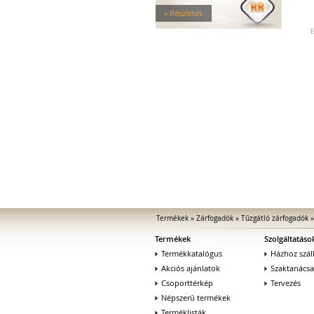
Tűzgátló zárfogadók
» Részletek
Nagy biztonságú zárfogadók
Zárfogadók üvegajtókhoz
E
Zárfogadók hevederzárakhoz
Zárfogadók tolóajtókhoz
Speciális zárfogadók
Vak zárfogadók
Kiegészítők zárfogadókhoz
MEDIATOR biztonsági zárak
Elektromágnesek
Elektromos zár kiegészítők
Termékek
»
Zárfogadók
»
Tűzgátló zárfogadók
Termékek
Szolgáltatáso
Termékkatalógus
Házhoz száll
Akciós ajánlatok
Szaktanács
Csoporttérkép
Tervezés
Népszerű termékek
Terméklisták