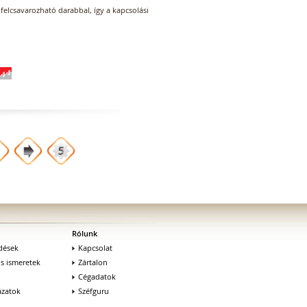
felcsavarozható darabbal, így a kapcsolási
Rólunk
dések
Kapcsolat
os ismeretek
Zártalon
Cégadatok
zatok
Széfguru