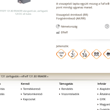
A visszajelző lapka együtt mozog a FaFix® 
pont mindig ugyanaz marad.
FFEFF 131.80 RRAKRR elengedő zár, zárfogadó
12V DC eE balos
Visszajelző érintkező (RR)
Forgóérintkező (AK/RR)
Németország
Effeff
Jellemzők:
»
131 zárfogadók
»
eff-eff 131.80 RRAKRR
»
k
Kereső
Támogatás
Infotár
ítás
Termékkereső
Rendelés
Alapkér
adás
Tartalomkereső
Viszonteladók
Általán
Kapcsolat
GYIK
Magyará
Gyártók