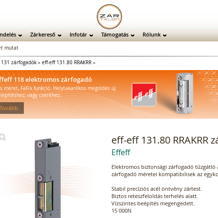
ndelés
Zárkereső
Infotár
Támogatás
Rólunk
t mutat
»
131 zárfogadók
»
eff-eff 131.80 RRAKRR
»
ffeff 118 elektromos zárfogadó
is méret, FaFix funkció. Helytakarékos megoldás új
elepítéshez, vagy cseréhez.
 Tovább
eff-eff 131.80 RRAKRR 
Effeff
Elektromos biztonsági zárfogadó tűzgátló a
zárfogadó méretei kompatibilisek az egykor
Stabil precíziós acél öntvény zártest.
Biztos reteszfeloldás terhelés alatt.
Vízszintes beépítés megengedett.
15 000N