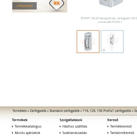
Tűzgátló zárfogadók
» Részletek
Nagy biztonságú zárfogadók
Zárfogadók üvegajtókhoz
EFFEFF 136.20 elengedő zár, zárfogadó 12V 
Zárfogadók hevederzárakhoz
univerzális ProFix 1
Zárfogadók tolóajtókhoz
Speciális zárfogadók
Vak zárfogadók
Kiegészítők zárfogadókhoz
MEDIATOR biztonsági zárak
Elektromágnesek
Elektromos zár kiegészítők
Termékek
»
Zárfogadók
»
Standard zárfogadók
»
116, 126, 136 ProFix1 zárfogadók
»
S
Termékek
Szolgáltatások
Kereső
Termékkatalógus
Házhoz szállítás
Termékkereső
Akciós ajánlatok
Szaktanácsadás
Tartalomkereső