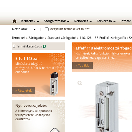
Termékek
Szolgáltatások
Rendelés
Zárkereső
Infotár
Nettó árak
|
Megszűnt termékeket mutat
Bruttó árak
Termékek
»
Zárfogadók
»
Standard zárfogadók
»
116, 126, 136 ProFix1 zárfogadók
»
S
+
Termékkatalógus
Effeff 118 elektromos zárfoga
Kis méret, FaFix funkció. Helytakarékos
Mechanikus zárak
Effeff 143 zár
telepítéshez, vagy cseréhez.
Mechanikus bevéső zárak
Minősített tűzgátló
» Tovább
Zárbetétek
zárfogadó. 8000 N feltörési
ellenállás.
Lakatok
Kiegészítő zárak
Zárpajzsok
» Részletek
Mechanikus kiegészítők
Elektromos zárak
Elektromos bevéső zárak
Nyelvvisszajelzés
Zárfogadók
A kilincsnyelv állapotának
felügyeletére visszajelző
Standard zárfogadók
érintkezők...
Vízálló zárfogadók
Füstgátló zárfogadók