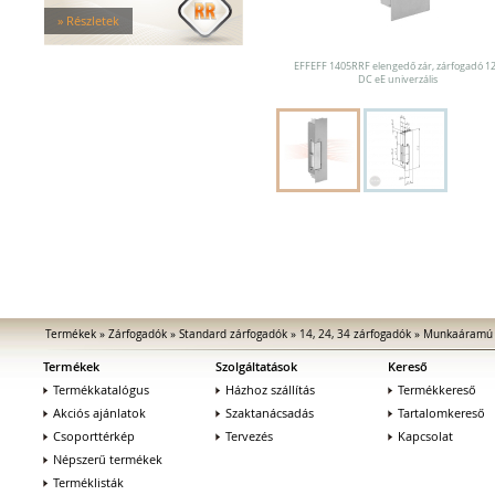
Tűzgátló zárfogadók
» Részletek
Nagy biztonságú zárfogadók
Zárfogadók üvegajtókhoz
EFFEFF 1405RRF elengedő zár, zárfogadó 1
Zárfogadók hevederzárakhoz
DC eE univerzális
Zárfogadók tolóajtókhoz
Speciális zárfogadók
Vak zárfogadók
Kiegészítők zárfogadókhoz
MEDIATOR biztonsági zárak
Elektromágnesek
Elektromos zár kiegészítők
Termékek
»
Zárfogadók
»
Standard zárfogadók
»
14, 24, 34 zárfogadók
»
Munkaáramú 
Termékek
Szolgáltatások
Kereső
Termékkatalógus
Házhoz szállítás
Termékkereső
Akciós ajánlatok
Szaktanácsadás
Tartalomkereső
Csoporttérkép
Tervezés
Kapcsolat
Népszerű termékek
Terméklisták