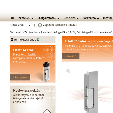
Termékek
Szolgáltatások
Rendelés
Zárkereső
Infotár
Nettó árak
|
Megszűnt termékeket mutat
Bruttó árak
Termékek
»
Zárfogadók
»
Standard zárfogadók
»
14, 24, 34 zárfogadók
»
Munkaáramú 
+
Termékkatalógus
Effeff 118 elektromos zárfoga
Kis méret, FaFix funkció. Helytakarékos
Mechanikus zárak
Effeff 143 zár
telepítéshez, vagy cseréhez.
Mechanikus bevéső zárak
Minősített tűzgátló
» Tovább
Zárbetétek
zárfogadó. 8000 N feltörési
ellenállás.
Lakatok
Kiegészítő zárak
Zárpajzsok
» Részletek
Mechanikus kiegészítők
Elektromos zárak
Elektromos bevéső zárak
Nyelvvisszajelzés
Zárfogadók
A kilincsnyelv állapotának
felügyeletére visszajelző
Standard zárfogadók
érintkezők...
Vízálló zárfogadók
Füstgátló zárfogadók